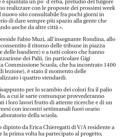
 è spuntata un po' d'erba, preludio del fulgore
mo realizzare con le proposte dei prossimi week
 nuovo sito consultabile fra pochi giorni in
derio di dare sempre più spazio alla gente che
ando anche da altre città ».
preside Fabio Muzi, all'insegnante Rondina, allo
consentito il ritorno delle tribune in piazza
 delle bandiere) e a tutti coloro che hanno
zzazione dei Palii, (in particolare Gigi
lla Commissione Scuola, che ha incontrato 1400
i lezione), è stato il momento delle
lizzato i quattro stendardi.
sappunto per lo scambio dei colori fra il palio
olo, a cui le sarte comunque provvederanno
i i loro lavori frutto di attente ricerche e di un
esi con incontri settimanali fuori orario
Laboratorio della scuola.
to dipinto da Erica Chieregatti di V/A residente a
la prima volta ha partecipato al progetto,