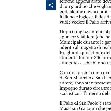
terreno appena arato dove
di un giardino che voglia
end, alcune novità come il
italiano e inglese, il desi
vuole vedere il Palio arriv
Dopo i ringraziamenti al 
sponsor Vitaldent (che ha 
Municipale durante le gare
aderito al progetto di reali
Braghiroli, presidente de
studenti durante 300 ore d
studentesse che hanno rea
Con una piccola nota di di
di San Maurelio e San Pa
subito, sono stati presentat
impegno durato circa tre m
scolastico all’interno del 
Il Palio di San Paolo è sta
Masi San Giacomo che per 