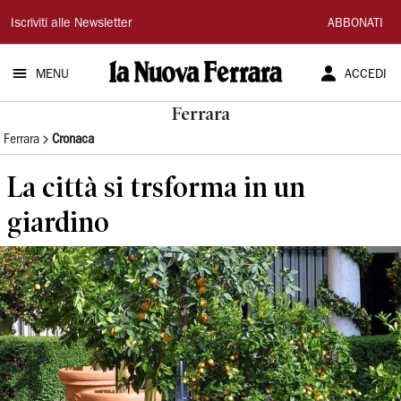
La
Iscriviti alle Newsletter
ABBONATI
Nuova
MENU
ACCEDI
Ferrara
Ferrara
Ferrara
Cronaca
La città si trsforma in un
giardino