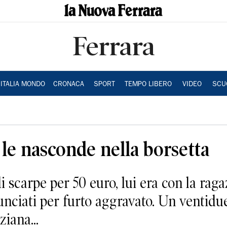
Ferrara
ITALIA MONDO
CRONACA
SPORT
TEMPO LIBERO
VIDEO
SCU
 le nasconde nella borsetta
i scarpe per 50 euro, lui era con la rag
unciati per furto aggravato. Un ventidu
iana...