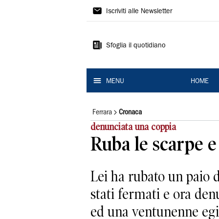
La
Iscriviti alle Newsletter
Nuova
Ferrara
Sfoglia il quotidiano
MENU
HOME
Ferrara
Cronaca
denunciata una coppia
Ruba le scarpe e
Lei ha rubato un paio d
stati fermati e ora den
ed una ventunenne egiz