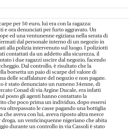
carpe per 50 euro, lui era con la ragazza:
i e ora denunciati per furto aggravato. Un
iope ed una ventunenne egiziana nella serata di
fermati dal personale interno di un negozio in
i alla polizia intervenuto sul luogo. I poliziotti
ti contattati da un addetto alla sicurezza, il
tato i due ragazzi uscire dal negozio, facendo
cheggio. Dal controllo, è risultato che la
la borsetta un paio di scarpe del valore di
na delle scaffalature del negozio e non pagate.
to è stato denunciato un rumeno 34enne, di
rcato Conad di via Argine Ducale, era infatti
Sul posto gli agenti hanno contattato la
ferito che poco prima un individuo, dopo essersi
aveva oltrepassato le casse pagando una bottiglia
a che aveva con lui, aveva riposto altra merce
er droga, un venticinquenne nigeriano che abita
gio durante un controllo in via Cassoli è stato