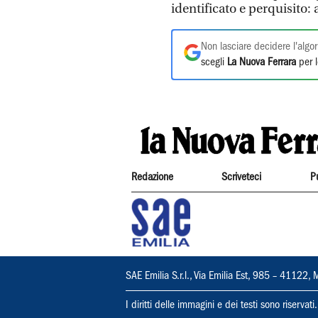
identificato e perquisito
Non lasciare decidere l'algor
scegli
La Nuova Ferrara
per l
Redazione
Scriveteci
P
SAE Emilia S.r.l., Via Emilia Est, 985 – 411
I diritti delle immagini e dei testi sono riserva