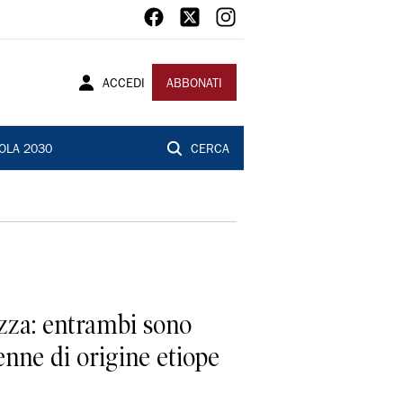
ACCEDI
ABBONATI
OLA 2030
CERCA
azza: entrambi sono
enne di origine etiope