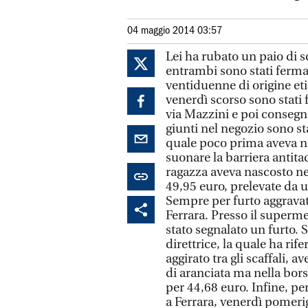
04 maggio 2014 03:57
Lei ha rubato un paio di s
entrambi sono stati fermat
ventiduenne di origine et
venerdì scorso sono stati 
via Mazzini e poi consegnat
giunti nel negozio sono sta
quale poco prima aveva no
suonare la barriera antitac
ragazza aveva nascosto nel
49,95 euro, prelevate da u
Sempre per furto aggrava
Ferrara. Presso il superme
stato segnalato un furto. 
direttrice, la quale ha ri
aggirato tra gli scaffali, 
di aranciata ma nella bors
per 44,68 euro. Infine, p
a Ferrara, venerdì pomerig