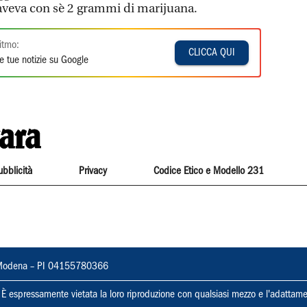
: aveva con sè 2 grammi di marijuana.
itmo:
CLICCA QUI
e tue notizie su Google
ubblicità
Privacy
Codice Etico e Modello 231
22, Modena – PI 04155780366
ti. È espressamente vietata la loro riproduzione con qualsiasi mezzo e l'adattame