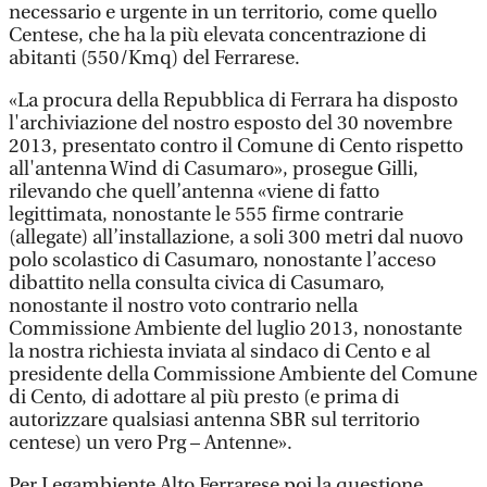
necessario e urgente in un territorio, come quello
Centese, che ha la più elevata concentrazione di
abitanti (550/Kmq) del Ferrarese.
«La procura della Repubblica di Ferrara ha disposto
l'archiviazione del nostro esposto del 30 novembre
2013, presentato contro il Comune di Cento rispetto
all'antenna Wind di Casumaro», prosegue Gilli,
rilevando che quell’antenna «viene di fatto
legittimata, nonostante le 555 firme contrarie
(allegate) all’installazione, a soli 300 metri dal nuovo
polo scolastico di Casumaro, nonostante l’acceso
dibattito nella consulta civica di Casumaro,
nonostante il nostro voto contrario nella
Commissione Ambiente del luglio 2013, nonostante
la nostra richiesta inviata al sindaco di Cento e al
presidente della Commissione Ambiente del Comune
di Cento, di adottare al più presto (e prima di
autorizzare qualsiasi antenna SBR sul territorio
centese) un vero Prg – Antenne».
Per Legambiente Alto Ferrarese poi la questione