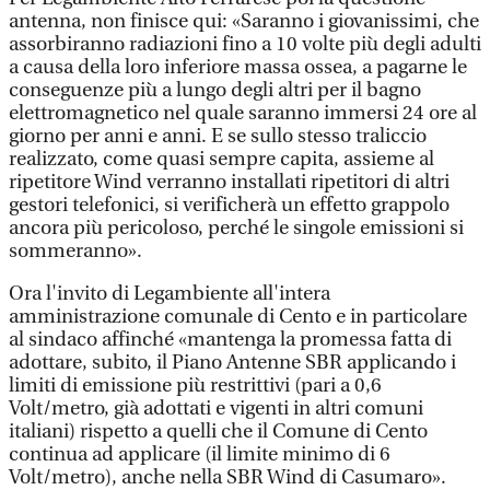
antenna, non finisce qui: «Saranno i giovanissimi, che
assorbiranno radiazioni fino a 10 volte più degli adulti
a causa della loro inferiore massa ossea, a pagarne le
conseguenze più a lungo degli altri per il bagno
elettromagnetico nel quale saranno immersi 24 ore al
giorno per anni e anni. E se sullo stesso traliccio
realizzato, come quasi sempre capita, assieme al
ripetitore Wind verranno installati ripetitori di altri
gestori telefonici, si verificherà un effetto grappolo
ancora più pericoloso, perché le singole emissioni si
sommeranno».
Ora l'invito di Legambiente all'intera
amministrazione comunale di Cento e in particolare
al sindaco affinché «mantenga la promessa fatta di
adottare, subito, il Piano Antenne SBR applicando i
limiti di emissione più restrittivi (pari a 0,6
Volt/metro, già adottati e vigenti in altri comuni
italiani) rispetto a quelli che il Comune di Cento
continua ad applicare (il limite minimo di 6
Volt/metro), anche nella SBR Wind di Casumaro».