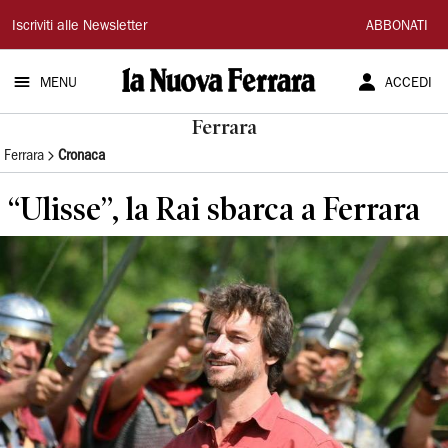
La
Iscriviti alle Newsletter
ABBONATI
Nuova
MENU
ACCEDI
Ferrara
Ferrara
Ferrara
Cronaca
“Ulisse”, la Rai sbarca a Ferrara