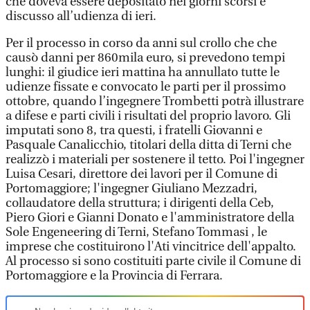
che doveva essere depositato nei giorni scorsi e
discusso all’udienza di ieri.
Per il processo in corso da anni sul crollo che che
causò danni per 860mila euro, si prevedono tempi
lunghi: il giudice ieri mattina ha annullato tutte le
udienze fissate e convocato le parti per il prossimo
ottobre, quando l’ingegnere Trombetti potrà illustrare
a difese e parti civili i risultati del proprio lavoro. Gli
imputati sono 8, tra questi, i fratelli Giovanni e
Pasquale Canalicchio, titolari della ditta di Terni che
realizzò i materiali per sostenere il tetto. Poi l'ingegner
Luisa Cesari, direttore dei lavori per il Comune di
Portomaggiore; l'ingegner Giuliano Mezzadri,
collaudatore della struttura; i dirigenti della Ceb,
Piero Giori e Gianni Donato e l'amministratore della
Sole Engeneering di Terni, Stefano Tommasi , le
imprese che costituirono l'Ati vincitrice dell'appalto.
Al processo si sono costituiti parte civile il Comune di
Portomaggiore e la Provincia di Ferrara.