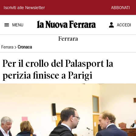
La
Iscriviti alle Newsletter
ABBONATI
Nuova
MENU
ACCEDI
Ferrara
Ferrara
Ferrara
Cronaca
Per il crollo del Palasport la
perizia finisce a Parigi