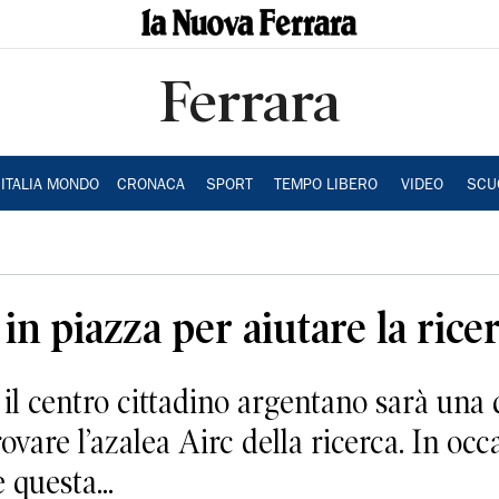
Ferrara
ITALIA MONDO
CRONACA
SPORT
TEMPO LIBERO
VIDEO
SCU
c in piazza per aiutare la rice
centro cittadino argentano sarà una d
rovare l’azalea Airc della ricerca. In occ
questa...