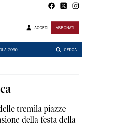
ACCEDI
ABBONATI
OLA 2030
CERCA
rca
elle tremila piazze
asione della festa della