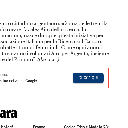
tro cittadino argentano sarà una delle tremila
à trovare l’azalea Airc della ricerca. In
la mamma, nasce dunque questa iniziativa per
ssociazione italiana per la Ricerca sul Cancro,
ombatte i tumori femminili. Come ogni anno, i
ta saranno i volontari Airc per Argenta, insieme
rre del Primaro”.
(dan.car.)
itmo:
CLICCA QUI
e tue notizie su Google
ubblicità
Privacy
Codice Etico e Modello 231