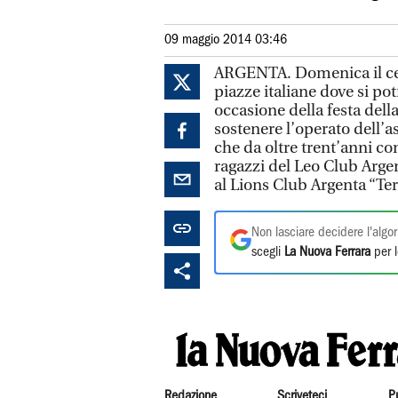
09 maggio 2014 03:46
ARGENTA. Domenica il cen
piazze italiane dove si potr
occasione della festa del
sostenere l’operato dell’a
che da oltre trent’anni c
ragazzi del Leo Club Argen
al Lions Club Argenta “Te
Non lasciare decidere l'algor
scegli
La Nuova Ferrara
per l
Redazione
Scriveteci
P