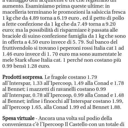
a vantaggio dell'acquirente e tre che registrano un
aumento. Esaminiamo prima queste ultime: in
macelleria terminano le promozioni la salsiccia fresca
1 kg che da 4.89 torna a 6.19 euro , ed il petto di pollo
a fette confezione da 1 kg che da 7.49 torna a 9.20
euro; ma la possibilità di risparmiare è passata alle
braciole di suino confezione famiglia da 1 kg che sono
in offerta a 4.50 euro invece di 5. 79. Sul banco del
fruttivendolo si trovano i peperoni rossi Italia cat 1 ad
1.46 euro invece di 1. 70 euro ma sono aumentate le
mele Stark sfuse Italia cat. 1 perché non costano più
0.99 bensì 1.28 euro.
Prodotti sorpresa
. Le fragole costano 1.79
all'Interspar, 1.33 all'Ipercoop, 1.49 alla Conad e 1.78
al Bennet; i mazzetti di ravanelli costano 0.99
all'Interspar, 0.78 all'Ipercoop, 0.99 alla Conad e 1.48
al Bennet; infine i finocchi all'Interspar costano 1.99,
all'Ipercoop 1.65, alla Conad 1.99 ed al Bennet 1.88.
Spesa virtuale
- Ancora una volta sul podio della
convenienza c’è l’Ipercoop Il Castello con un totale di