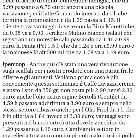
delle braciole di suino (confezione famiglia) che da
5.99 passano a 6.79 euro; ancora una piccola
variazione per il latte Granarolo interno, da 1 l. che
termina la promozione e da 1.39 passa a 1.45. Il
cliente trova vantaggio invece con la Birra Moretti che
da 0.98 va a 0.90, i crakers Mulino Bianco (salati) che
registrano un notevole calo passando da 1.46 a 0.99
euro, la Fanta (Pet 1.5 l) che da 1.24 è ora a0.99 euro e
la maionese Kraft 500 ml che da 1.78 va a 1.49 euro.
Ipercoop
- Anche qui c'è stata una vera rivoluzione
sugli scaffali per i nostri prodotti con una parità fra le
offerte e gli aumenti. Vediamo prima cosa è più
conveniente questa settimana: il Caffè Lavazza crema
e gusto Espr. da 250 gr. non costa più 2.90 bensì 2.32
euro; anche l'olio extravergine Bertolli (Gentile) da
4.59 è passato addirittura a 3.90 euro e sempre nello
stesso settore ribasso anche per l'Olio Friol da 1 l. che
è in offerta a 1.84 invece di 2.30 euro; vantaggi sono
presenti nel banco orto frutta dove le zucchine da
1.29 passano a 1.19 euro. Cambiando settore in
macelleria troviamo con un piccolo calo i fusi di pollo