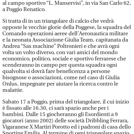
al campo sportivo “L. Manservisi”, in via San Carlo 62,
a Poggio Renatico.
Si tratta di in un triangolare di calcio che vedrà
opposte le vecchie glorie della Poggese, la squadra del
Comando operazioni aeree dell’Aeronautica militare
e la neonata Associazione Giulia Team, capitanata da
Andrea “Sax machine” Poltronieri e che avrà ogni
volta un volto diverso, con vari amici del mondo
economico, politico, sociale e sportivo ferrarese che
scenderanno in campo per questa squadra ogni
qualvolta si dovrà fare beneficenza a persone
bisognose o associazioni, come nel caso di Giulia
Onlus, impegnate per aiutare la ricerca contro le
malattie.
Sabato 17 a Poggio, prima del triangolare, il cui inizio
è fissato alle 16.30, ci sarà spazio anche per i
bambini. Dalle 15 giocheranno gli Esordienti a 9
giocatori (anno 2002) delle società Dribbling Ferrara,
Vigaranese X Martiri Porotto ed i padroni di casa dello
Sporting Emilia. Al termine di ogni triangolare spazio