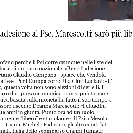
desione al Pse. Marescotti: sarò più li
rofano perché il Psi corre ovunque nelle liste del
 base di un patto nazionale. «Bene l’adesione
gretario Claudio Campana - spiace che Vendola
nativa». Per l’Europa corre Rita Cinti Luciani: «E’
 questa volta non sono elezioni di serie B. I
voro e la ripresa economica: non si può tornare
itica basata sulla moneta ha fatto il suo tempo».
essore uscente Deanna Marescotti: «I cittadini
e anni in giunta. Punto ora ad un ruolo
camente “libero” e stimolante». Il Psi a Mesola
o Gianni Michele Padovani; gli altri candidati
ati, figlia dello scomparso Gianni Tumiati;