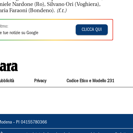
niele Nardone (Ro), Silvano Ori (Voghiera),
laria Faraoni (Bondeno).
(f.t.)
itmo:
CLICCA QUI
e tue notizie su Google
ubblicità
Privacy
Codice Etico e Modello 231
22, Modena – PI 04155780366