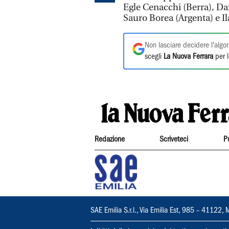
Egle Cenacchi (Berra), Da
Sauro Borea (Argenta) e I
Non lasciare decidere l'algor
scegli
La Nuova Ferrara
per l
Redazione
Scriveteci
P
SAE Emilia S.r.l., Via Emilia Est, 985 – 411