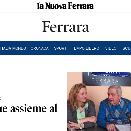
Ferrara
ITALIA MONDO
CRONACA
SPORT
TEMPO LIBERO
VIDEO
SCU
e
ue assieme al