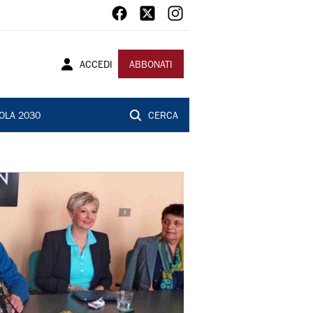
ACCEDI
ABBONATI
OLA 2030
CERCA