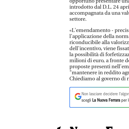
opportuno presentare una
introdotto dal D.L. 24 apr
accompagnata da una valu
settore.
«L'emendamento - precisa
l'applicazione della norma
riconducibile alla valoriz
dell'incentivo, viene fissa
la possibilità di forfetizza
milioni di euro, a fronte 
proposte presenti nell'e
"mantenere in reddito agr
Chiediamo al governo di 
Non lasciare decidere l'algor
scegli
La Nuova Ferrara
per l