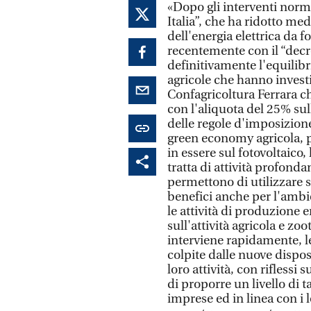
«Dopo gli interventi norma
Italia”, che ha ridotto m
dell'energia elettrica da fo
recentemente con il “decr
definitivamente l'equilib
agricole che hanno investi
Confagricoltura Ferrara c
con l'aliquota del 25% su
delle regole d'imposizione
green economy agricola, p
in essere sul fotovoltaico,
tratta di attività profond
permettono di utilizzare so
benefici anche per l'amb
le attività di produzione
sull'attività agricola e zoo
interviene rapidamente, le
colpite dalle nuove dispos
loro attività, con rifless
di proporre un livello di t
imprese ed in linea con i l