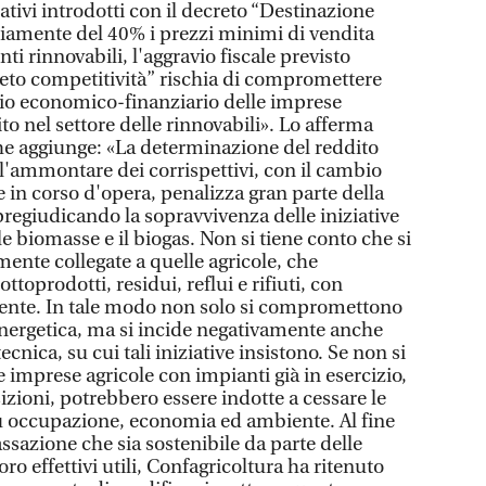
tivi introdotti con il decreto “Destinazione
ediamente del 40% i prezzi minimi di vendita
nti rinnovabili, l'aggravio fiscale previsto
eto competitività” rischia di compromettere
rio economico-finanziario delle imprese
to nel settore delle rinnovabili». Lo afferma
he aggiunge: «La determinazione del reddito
ll'ammontare dei corrispettivi, con il cambio
 in corso d'opera, penalizza gran parte della
regiudicando la sopravvivenza delle iniziative
 le biomasse e il biogas. Non si tiene conto che si
amente collegate a quelle agricole, che
ttoprodotti, residui, reflui e rifiuti, con
iente. In tale modo non solo si compromettono
 energetica, ma si incide negativamente anche
tecnica, su cui tali iniziative insistono. Se non si
 imprese agricole con impianti già in esercizio,
izioni, potrebbero essere indotte a cessare le
i su occupazione, economia ed ambiente. Al fine
assazione che sia sostenibile da parte delle
oro effettivi utili, Confagricoltura ha ritenuto