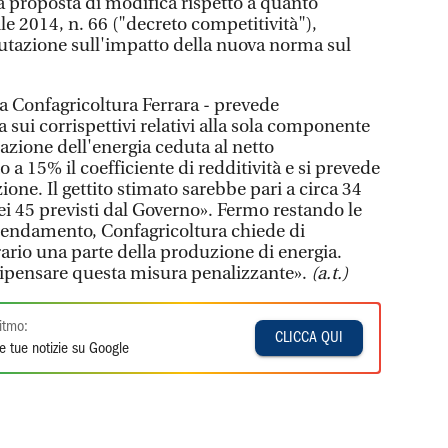
 proposta di modifica rispetto a quanto
ile 2014, n. 66 ("decreto competitività"),
tazione sull'impatto della nuova norma sul
 Confagricoltura Ferrara - prevede
 sui corrispettivi relativi alla sola componente
zazione dell'energia ceduta al netto
to a 15% il coefficiente di redditività e si prevede
zione. Il gettito stimato sarebbe pari a circa 34
dei 45 previsti dal Governo». Fermo restando le
mendamento, Confagricoltura chiede di
ario una parte della produzione di energia.
ripensare questa misura penalizzante».
(a.t.)
itmo:
CLICCA QUI
e tue notizie su Google