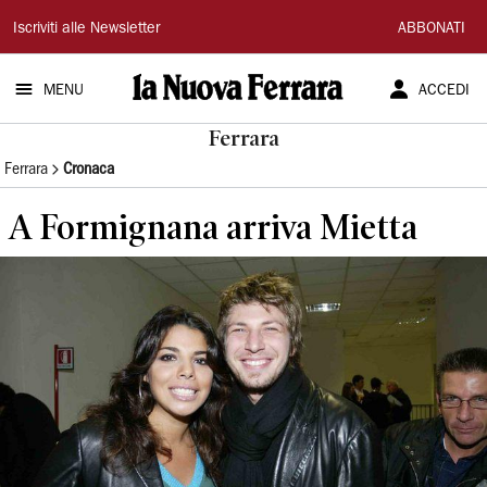
La
Iscriviti alle Newsletter
ABBONATI
Nuova
MENU
ACCEDI
Ferrara
Ferrara
Ferrara
Cronaca
A Formignana arriva Mietta