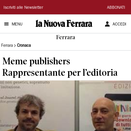
La
Iscriviti alle Newsletter
ABBONATI
Nuova
MENU
ACCEDI
Ferrara
Ferrara
Ferrara
Cronaca
Meme publishers
Rappresentante per l’editoria