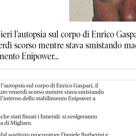
eri l’autopsia sul corpo di Enrico Gaspa
rdì scorso mentre stava smistando mac
imento Enipower...
 l’autopsia sul corpo di Enrico Gaspari, il
uto venerdì scorso mentre stava smistando
ll’interno dello stabilimento Enipower a
he stati fissati i funerali: si svolgeranno
a di Migliaro.
dal sostituto procuratore Daniele Barberini e