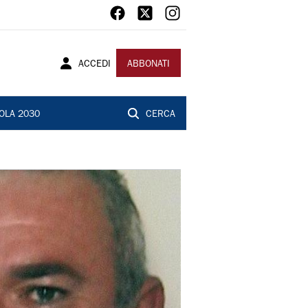
ACCEDI
ABBONATI
OLA 2030
CERCA