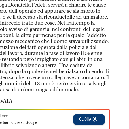
ga Donatella Fedeli, servirà a chiarire le cause
rte dell’operaio ed appurare se sia morto in
 o se il decesso sia riconducibile ad un malore,
 intreccio tra le due cose. Nel frattempo la
olo avviso di garanzia, nei confronti del legale
oboni, la ditta parmense per la quale l’addetto
 mezzo meccanico che l’uomo stava utilizzando.
zione dei fatti operata dalla polizia e dal
el lavoro, durante la fase di lavoro il 59enne
restando però impigliato con gli abiti in una
ilibrio scivolando a terra. Una caduta da
tro, dopo la quale si sarebbe rialzato dicendo di
tenza, che invece un collega aveva contattato. Il
i uomini del 118 non è però servito a salvargli
 causa di un’emorragia addominale.
VATA
itmo:
CLICCA QUI
e tue notizie su Google