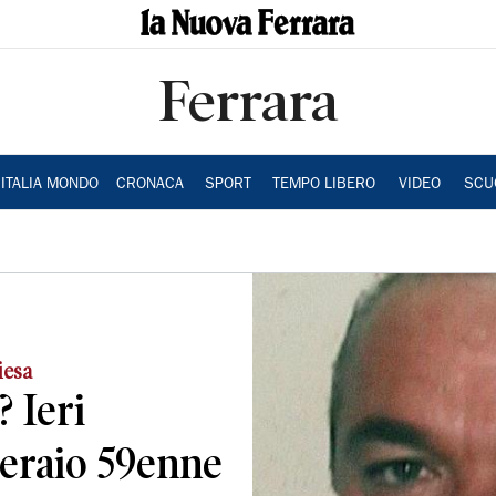
Ferrara
ITALIA MONDO
CRONACA
SPORT
TEMPO LIBERO
VIDEO
SCU
iesa
 Ieri
peraio 59enne