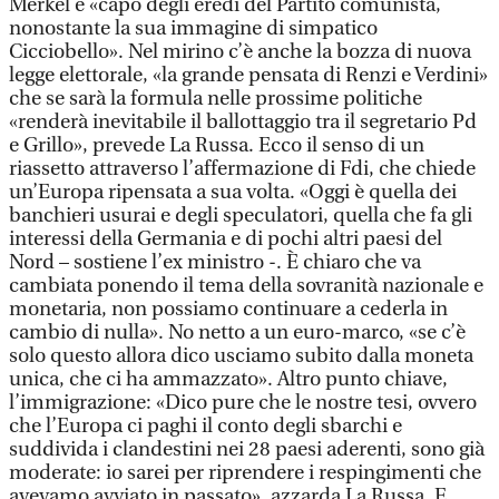
Merkel e «capo degli eredi del Partito comunista,
nonostante la sua immagine di simpatico
Cicciobello». Nel mirino c’è anche la bozza di nuova
legge elettorale, «la grande pensata di Renzi e Verdini»
che se sarà la formula nelle prossime politiche
«renderà inevitabile il ballottaggio tra il segretario Pd
e Grillo», prevede La Russa. Ecco il senso di un
riassetto attraverso l’affermazione di Fdi, che chiede
un’Europa ripensata a sua volta. «Oggi è quella dei
banchieri usurai e degli speculatori, quella che fa gli
interessi della Germania e di pochi altri paesi del
Nord – sostiene l’ex ministro -. È chiaro che va
cambiata ponendo il tema della sovranità nazionale e
monetaria, non possiamo continuare a cederla in
cambio di nulla». No netto a un euro-marco, «se c’è
solo questo allora dico usciamo subito dalla moneta
unica, che ci ha ammazzato». Altro punto chiave,
l’immigrazione: «Dico pure che le nostre tesi, ovvero
che l’Europa ci paghi il conto degli sbarchi e
suddivida i clandestini nei 28 paesi aderenti, sono già
moderate: io sarei per riprendere i respingimenti che
avevamo avviato in passato», azzarda La Russa. E