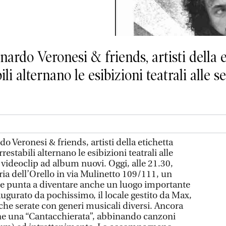
ardo Veronesi & friends, artisti della e
li alternano le esibizioni teatrali alle se
o Veronesi & friends, artisti della etichetta
restabili alternano le esibizioni teatrali alle
i videoclip ad album nuovi. Oggi, alle 21.30,
ria dell’Orello in via Mulinetto 109/111, un
e punta a diventare anche un luogo importante
augurato da pochissimo, il locale gestito da Max,
he serate con generi musicali diversi. Ancora
ne una “Cantacchierata”, abbinando canzoni