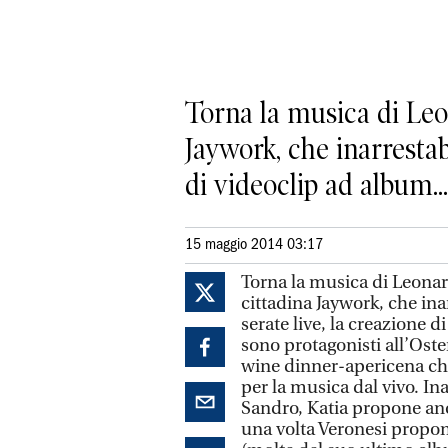
Torna la musica di Leon
Jaywork, che inarrestabi
di videoclip ad album...
15 maggio 2014 03:17
Torna la musica di Leonard
cittadina Jaywork, che inar
serate live, la creazione d
sono protagonisti all’Oste
wine dinner-apericena ch
per la musica dal vivo. In
Sandro, Katia propone anc
una volta Veronesi propo