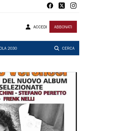
ACCEDI
ABBONATI
OLA 2030
CERCA