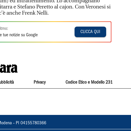
bum) ed intrattenimento. Lo accompagnano
itarra e Stefano Peretto al cajon. Con Veronesi si
c’è anche Frenk Nelli.
itmo:
CLICCA QUI
e tue notizie su Google
ubblicità
Privacy
Codice Etico e Modello 231
22, Modena – PI 04155780366