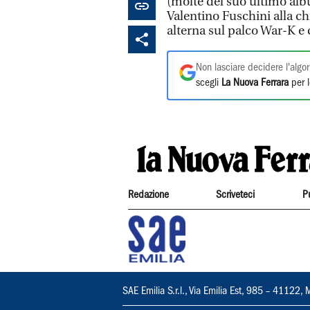
(molte del suo ultimo al
Valentino Fuschini alla ch
alterna sul palco War-K e 
Non lasciare decidere l'algor
scegli
La Nuova Ferrara
per l
Redazione
Scriveteci
P
SAE Emilia S.r.l., Via Emilia Est, 985 – 411