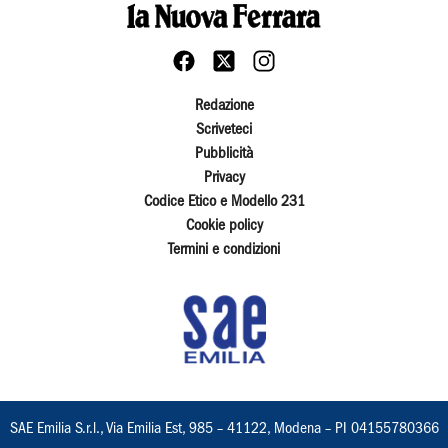
Redazione
Scriveteci
Pubblicità
Privacy
Codice Etico e Modello 231
Cookie policy
Termini e condizioni
SAE Emilia S.r.l., Via Emilia Est, 985 – 41122, Modena – PI 04155780366