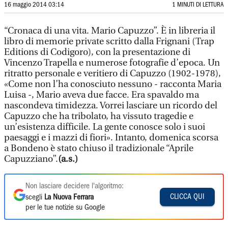
16 maggio 2014 03:14
1 MINUTI DI LETTURA
“Cronaca di una vita. Mario Capuzzo”. È in libreria il
libro di memorie private scritto dalla Frignani (Trap
Editions di Codigoro), con la presentazione di
Vincenzo Trapella e numerose fotografie d’epoca. Un
ritratto personale e veritiero di Capuzzo (1902-1978),
«Come non l’ha conosciuto nessuno - racconta Maria
Luisa -, Mario aveva due facce. Era spavaldo ma
nascondeva timidezza. Vorrei lasciare un ricordo del
Capuzzo che ha tribolato, ha vissuto tragedie e
un’esistenza difficile. La gente conosce solo i suoi
paesaggi e i mazzi di fiori». Intanto, domenica scorsa
a Bondeno è stato chiuso il tradizionale “Aprile
Capuzziano”.
(a.s.)
Non lasciare decidere l'algoritmo:
CLICCA QUI
scegli
La Nuova Ferrara
per le tue notizie su Google