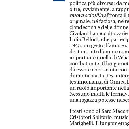
politica più diversa: da 
oltre, ovviamente, a rappr
nuova scintilla
affronta il
originale, né faziosa, né r
clandestina e delle donne.
Civolani ha raccolto varie 
Lidia Bellodi, che parteci
1945: un gesto d’amore si
dei tanti atti d’amore co
importante quella di Velia 
combattente. Il lungometr
da essere conosciuta con 
dimenticata. La tesi inter
testimonianza di Ormea Lu
un ruolo importante nella 
Nessuno infatti le fermav
una ragazza potesse nasc
I testi sono di Sara Macch
Cristofori Solitario, mus
Marighelli. Il lungometrag