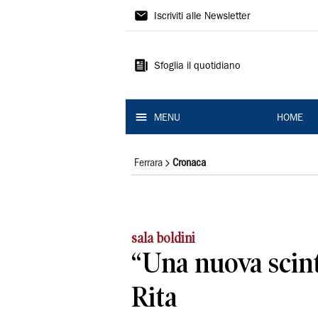
La
Iscriviti alle Newsletter
Nuova
Ferrara
Sfoglia il quotidiano
MENU
HOME
Ferrara
Cronaca
sala boldini
“Una nuova scinti
Rita