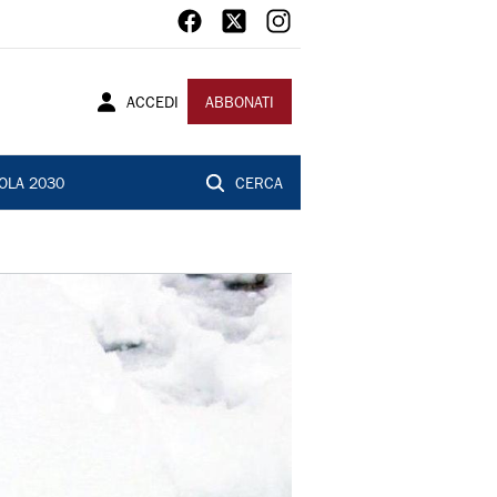
ACCEDI
ABBONATI
OLA 2030
CERCA