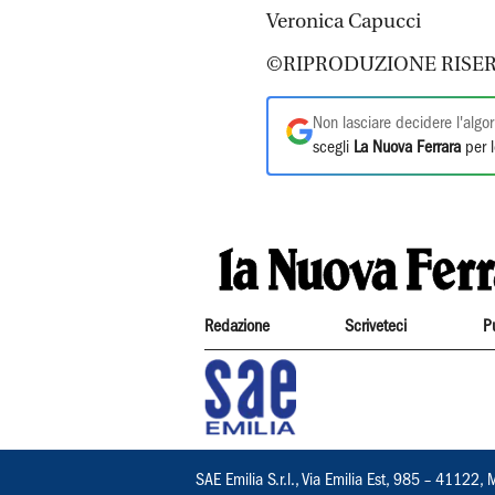
Veronica Capucci
©RIPRODUZIONE RISER
Non lasciare decidere l'algor
scegli
La Nuova Ferrara
per l
Redazione
Scriveteci
P
SAE Emilia S.r.l., Via Emilia Est, 985 – 411