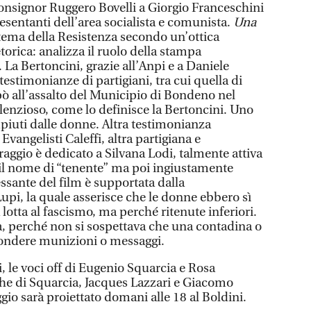
monsignor Ruggero Bovelli a Giorgio Franceschini
esentanti dell’area socialista e comunista.
Una
 tema della Resistenza secondo un’ottica
etorica: analizza il ruolo della stampa
 La Bertoncini, grazie all’Anpi e a Daniele
testimonianze di partigiani, tra cui quella di
pò all’assalto del Municipio di Bondeno nel
lenzioso, come lo definisce la Bertoncini. Uno
mpiuti dalle donne. Altra testimonianza
Evangelisti Caleffi, altra partigiana e
aggio è dedicato a Silvana Lodi, talmente attiva
il nome di “tenente” ma poi ingiustamente
essante del film è supportata dalla
pi, la quale asserisce che le donne ebbero sì
lotta al fascismo, ma perché ritenute inferiori.
a, perché non si sospettava che una contadina o
ondere munizioni o messaggi.
i, le voci off di Eugenio Squarcia e Rosa
iche di Squarcia, Jacques Lazzari e Giacomo
gio sarà proiettato domani alle 18 al Boldini.