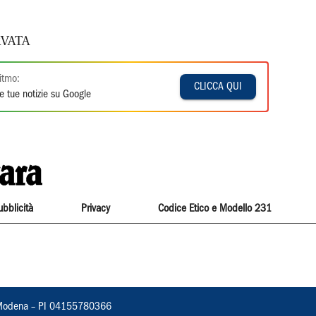
VATA
itmo:
CLICCA QUI
e tue notizie su Google
ubblicità
Privacy
Codice Etico e Modello 231
22, Modena – PI 04155780366