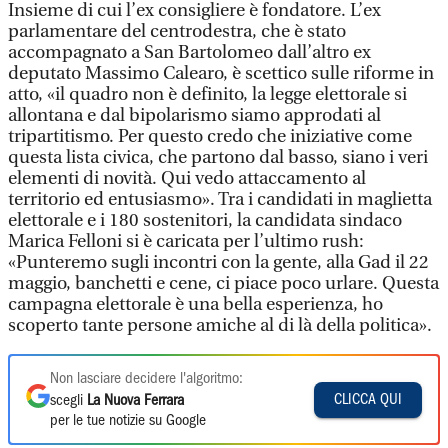
Insieme di cui l’ex consigliere è fondatore. L’ex
parlamentare del centrodestra, che è stato
accompagnato a San Bartolomeo dall’altro ex
deputato Massimo Calearo, è scettico sulle riforme in
atto, «il quadro non è definito, la legge elettorale si
allontana e dal bipolarismo siamo approdati al
tripartitismo. Per questo credo che iniziative come
questa lista civica, che partono dal basso, siano i veri
elementi di novità. Qui vedo attaccamento al
territorio ed entusiasmo». Tra i candidati in maglietta
elettorale e i 180 sostenitori, la candidata sindaco
Marica Felloni si è caricata per l’ultimo rush:
«Punteremo sugli incontri con la gente, alla Gad il 22
maggio, banchetti e cene, ci piace poco urlare. Questa
campagna elettorale è una bella esperienza, ho
scoperto tante persone amiche al di là della politica».
Non lasciare decidere l'algoritmo:
CLICCA QUI
scegli
La Nuova Ferrara
per le tue notizie su Google