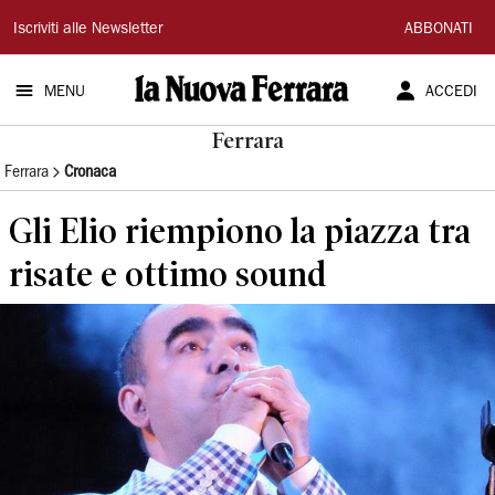
La
Iscriviti alle Newsletter
ABBONATI
Nuova
MENU
ACCEDI
Ferrara
Ferrara
Ferrara
Cronaca
Gli Elio riempiono la piazza tra
risate e ottimo sound