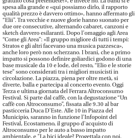
gratuito cosa pretendete?», e invece no. La band si è
spesa alla grande e «qui possiamo dirlo, il rapporto
qualità prezzo è davvero ottimo», hanno affermato gli
“Elii”. Tra vecchie e nuove glorie hanno suonato per
due ore consecutive, alternando cabaret, canzoni e
sketch davvero esilaranti. Dopo l’omaggio agli Area
“Come gli Area”: «Il gruppo migliore di tutti i tempi:
Stratos e gli altri facevano una musica pazzesca»,
anche loro però non scherzano. I brani, che a primo
impatto si possono definire goliardici godono di una
base musicale da 10 e lode, del resto, “Elio e le storie
tese” sono considerati tra i migliori musicisti in
circolazione. La piazza, piena per oltre metà, si
diverte, balla e partecipa al concerto evento. Oggi
Terza e ultima giornata del Ferrara Altroconsumo
Festival. Si parte dal caffè, con la degustazione “Un
caffè con Altroconsumo”, fissata alle 9.30 al bar
pasticceria Duca D'Este. Alle 10 in Piazza del
Municipio, saranno in funzione l'Infopoint del
Festival, Ecostameno, il gruppo d'acquisto di
Altroconsumo per le auto a basso impatto
ambientale, e "La bici ideale? Progettala con noi.