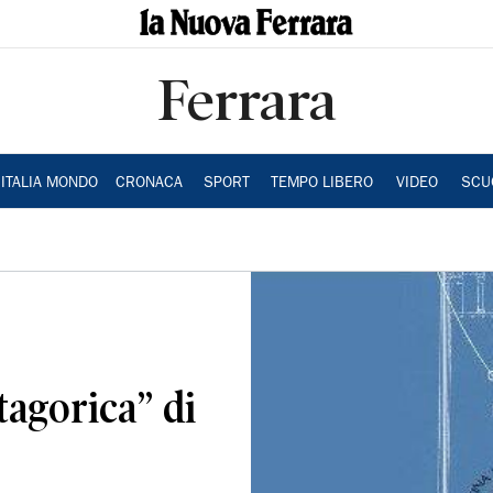
Ferrara
ITALIA MONDO
CRONACA
SPORT
TEMPO LIBERO
VIDEO
SCU
tagorica” di