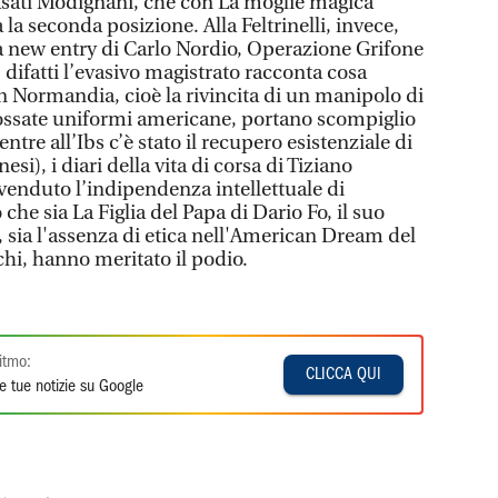
Casati Modignani, che con La moglie magica
la seconda posizione. Alla Feltrinelli, invece,
 la new entry di Carlo Nordio, Operazione Grifone
difatti l’evasivo magistrato racconta cosa
n Normandia, cioè la rivincita di un manipolo di
dossate uniformi americane, portano scompiglio
entre all’Ibs c’è stato il recupero esistenziale di
si), i diari della vita di corsa di Tiziano
a venduto l’indipendenza intellettuale di
 che sia La Figlia del Papa di Dario Fo, il suo
a, sia l'assenza di etica nell'American Dream del
hi, hanno meritato il podio.
itmo:
CLICCA QUI
e tue notizie su Google