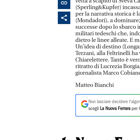
vetta a scapito di Sveva 
(Sperling&Kupfer) incassa 
per la narrativa storica è
(Mondadori), a dominare; 
successe dopo lo sbarco i
militari tedeschi che, in
dietro le linee alleate. E m
Un’idea di destino (Longane
Terzani, alla Feltrinelli h
Chiarelettere. Tanto è vero
ritratto di Lucrezia Borgi
giornalista Marco Cobianc
Matteo Bianchi
Non lasciare decidere l'algor
scegli
La Nuova Ferrara
per l