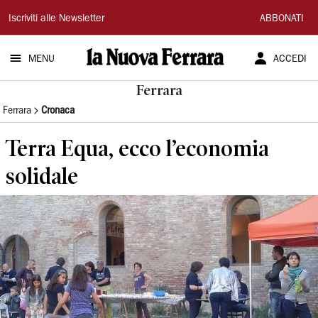
La
Iscriviti alle Newsletter
ABBONATI
Nuova
MENU
ACCEDI
Ferrara
Ferrara
Ferrara
Cronaca
Terra Equa, ecco l’economia
solidale