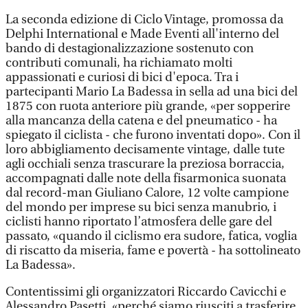
La seconda edizione di Ciclo Vintage, promossa da
Delphi International e Made Eventi all'interno del
bando di destagionalizzazione sostenuto con
contributi comunali, ha richiamato molti
appassionati e curiosi di bici d'epoca. Tra i
partecipanti Mario La Badessa in sella ad una bici del
1875 con ruota anteriore più grande, «per sopperire
alla mancanza della catena e del pneumatico - ha
spiegato il ciclista - che furono inventati dopo». Con il
loro abbigliamento decisamente vintage, dalle tute
agli occhiali senza trascurare la preziosa borraccia,
accompagnati dalle note della fisarmonica suonata
dal record-man Giuliano Calore, 12 volte campione
del mondo per imprese su bici senza manubrio, i
ciclisti hanno riportato l’atmosfera delle gare del
passato, «quando il ciclismo era sudore, fatica, voglia
di riscatto da miseria, fame e povertà - ha sottolineato
La Badessa».
Contentissimi gli organizzatori Riccardo Cavicchi e
Alessandro Pasetti, «perché siamo riusciti a trasferire