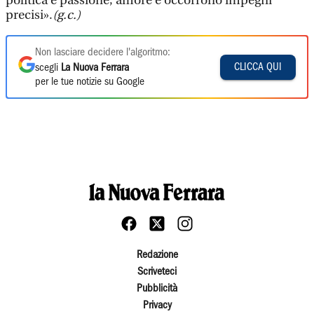
politica è passione, amore e occorrono impegni
precisi».
(g.c.)
Non lasciare decidere l'algoritmo:
CLICCA QUI
scegli
La Nuova Ferrara
per le tue notizie su Google
Redazione
Scriveteci
Pubblicità
Privacy