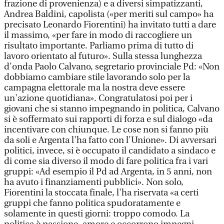
frazione di provenienza) e a diversi simpatizzanti,
Andrea Baldini, capolista («per meriti sul campo» ha
precisato Leonardo Fiorentini) ha invitato tutti a dare
il massimo, «per fare in modo di raccogliere un
risultato importante. Parliamo prima di tutto di
lavoro orientato al futuro». Sulla stessa lunghezza
d'onda Paolo Calvano, segretario provinciale Pd: «Non
dobbiamo cambiare stile lavorando solo per la
campagna elettorale ma la nostra deve essere
un'azione quotidiana». Congratulatosi poi per i
giovani che si stanno impegnando in politica, Calvano
si è soffermato sui rapporti di forza e sul dialogo «da
incentivare con chiunque. Le cose non si fanno più
da soli e Argenta l'ha fatto con l'Unione». Di avversari
politici, invece, si è occupato il candidato a sindaco e
di come sia diverso il modo di fare politica fra i vari
gruppi: «Ad esempio il Pd ad Argenta, in 5 anni, non
ha avuto i finanziamenti pubblici». Non solo,
Fiorentini la stoccata finale, l'ha riservata «a certi
gruppi che fanno politica spudoratamente e
solamente in questi giorni: troppo comodo. La