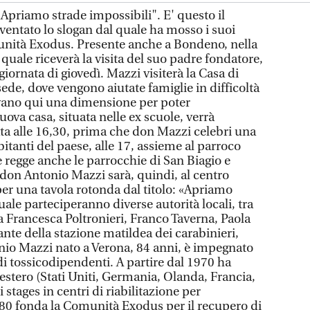
priamo strade impossibili". E' questo il
ventato lo slogan dal quale ha mosso i suoi
munità Exodus. Presente anche a Bondeno, nella
 quale riceverà la visita del suo padre fondatore,
iornata di giovedì. Mazzi visiterà la Casa di
sede, dove vengono aiutate famiglie in difficoltà
ovano qui una dimensione per poter
uova casa, situata nelle ex scuole, verrà
a alle 16,30, prima che don Mazzi celebri una
itanti del paese, alle 17, assieme al parroco
 regge anche le parrocchie di San Biagio e
, don Antonio Mazzi sarà, quindi, al centro
per una tavola rotonda dal titolo: «Apriamo
uale parteciperanno diverse autorità locali, tra
ra Francesca Poltronieri, Franco Taverna, Paola
nte della stazione matildea dei carabinieri,
o Mazzi nato a Verona, 84 anni, è impegnato
 di tossicodipendenti. A partire dal 1970 ha
l'estero (Stati Uniti, Germania, Olanda, Francia,
stages in centri di riabilitazione per
80 fonda la Comunità Exodus per il recupero di