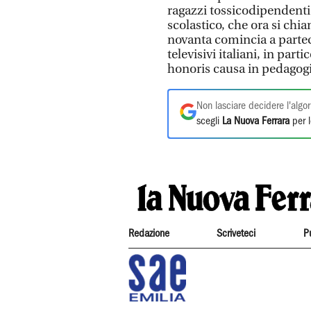
ragazzi tossicodipendenti
scolastico, che ora si chi
novanta comincia a parte
televisivi italiani, in pa
honoris causa in pedagogi
Non lasciare decidere l'algor
scegli
La Nuova Ferrara
per l
Redazione
Scriveteci
P