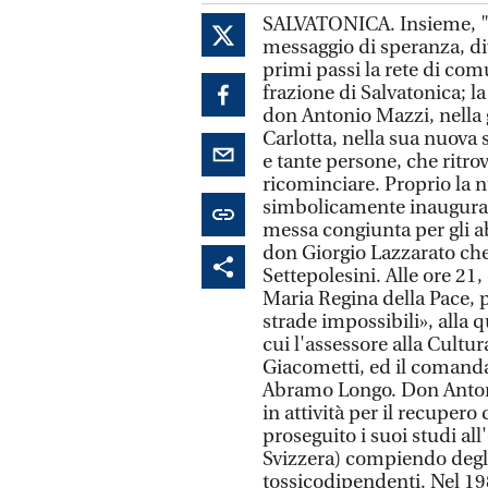
SALVATONICA. Insieme, "A
messaggio di speranza, di
primi passi la rete di co
frazione di Salvatonica; la
don Antonio Mazzi, nella g
Carlotta, nella sua nuova 
e tante persone, che ritr
ricominciare. Proprio la n
simbolicamente inaugurat
messa congiunta per gli ab
don Giorgio Lazzarato che
Settepolesini. Alle ore 21
Maria Regina della Pace, 
strade impossibili», alla q
cui l'assessore alla Cultu
Giacometti, ed il comanda
Abramo Longo. Don Antoni
in attività per il recupero
proseguito i suoi studi al
Svizzera) compiendo degli 
tossicodipendenti. Nel 19