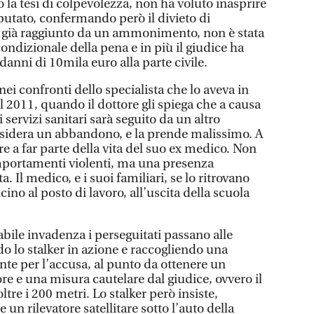
o la tesi di colpevolezza, non ha voluto inasprire
putato, confermando però il divieto di
 già raggiunto da un ammonimento, non è stata
ndizionale della pena e in più il giudice ha
anni di 10mila euro alla parte civile.
nei confronti dello specialista che lo aveva in
2011, quando il dottore gli spiega che a causa
 servizi sanitari sarà seguito da un altro
nsidera un abbandono, e la prende malissimo. A
 a far parte della vita del suo ex medico. Non
portamenti violenti, ma una presenza
a. Il medico, e i suoi familiari, se lo ritrovano
cino al posto di lavoro, all’uscita della scuola
bile invadenza i perseguitati passano alle
o lo stalker in azione e raccogliendo una
e per l’accusa, al punto da ottenere un
 e una misura cautelare dal giudice, ovvero il
tre i 200 metri. Lo stalker però insiste,
un rilevatore satellitare sotto l’auto della