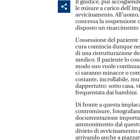
Il giudice, pur accogliend
le misure a carico dell’im
avvicinamento. All’uomo,
concessa la sospensione co
disposto un risarcimento d
L’ossessione del paziente 
cura comincia dunque nel 
di una ristrutturazione dei
medico. Il paziente lo co
modo suo vuole continuare
ci saranno minacce o com
costante, incrollabile, mut
dappertutto: sotto casa, vi
frequentata dai bambini.
Di fronte a questa implaca
contromisure, fotografand
documentazione important
ammonimento dal questore
divieto di avvicinamento ol
arrivando anche a piazzare 