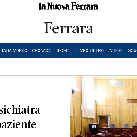
Ferrara
ITALIA MONDO
CRONACA
SPORT
TEMPO LIBERO
VIDEO
SCU
ichiatra
aziente