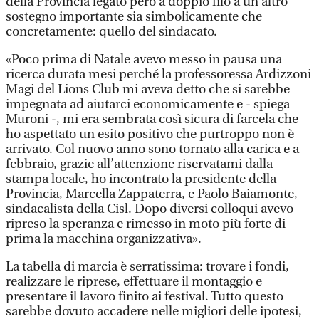
della Provincia legato però a doppio filo a un altro
sostegno importante sia simbolicamente che
concretamente: quello del sindacato.
«Poco prima di Natale avevo messo in pausa una
ricerca durata mesi perché la professoressa Ardizzoni
Magi del Lions Club mi aveva detto che si sarebbe
impegnata ad aiutarci economicamente e - spiega
Muroni -, mi era sembrata così sicura di farcela che
ho aspettato un esito positivo che purtroppo non è
arrivato. Col nuovo anno sono tornato alla carica e a
febbraio, grazie all’attenzione riservatami dalla
stampa locale, ho incontrato la presidente della
Provincia, Marcella Zappaterra, e Paolo Baiamonte,
sindacalista della Cisl. Dopo diversi colloqui avevo
ripreso la speranza e rimesso in moto più forte di
prima la macchina organizzativa».
La tabella di marcia è serratissima: trovare i fondi,
realizzare le riprese, effettuare il montaggio e
presentare il lavoro finito ai festival. Tutto questo
sarebbe dovuto accadere nelle migliori delle ipotesi,