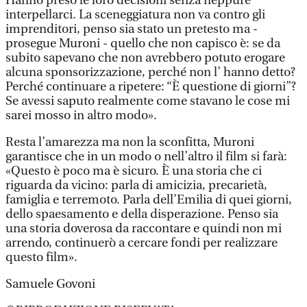
Hanno preso le loro decisioni senza neppure
interpellarci. La sceneggiatura non va contro gli
imprenditori, penso sia stato un pretesto ma -
prosegue Muroni - quello che non capisco è: se da
subito sapevano che non avrebbero potuto erogare
alcuna sponsorizzazione, perché non l’ hanno detto?
Perché continuare a ripetere: “È questione di giorni”?
Se avessi saputo realmente come stavano le cose mi
sarei mosso in altro modo».
Resta l’amarezza ma non la sconfitta, Muroni
garantisce che in un modo o nell’altro il film si farà:
«Questo è poco ma è sicuro. È una storia che ci
riguarda da vicino: parla di amicizia, precarietà,
famiglia e terremoto. Parla dell’Emilia di quei giorni,
dello spaesamento e della disperazione. Penso sia
una storia doverosa da raccontare e quindi non mi
arrendo, continuerò a cercare fondi per realizzare
questo film».
Samuele Govoni