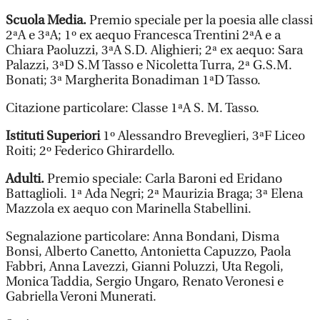
Scuola Media.
Premio speciale per la poesia alle classi
2ªA e 3ªA; 1º ex aequo Francesca Trentini 2ªA e a
Chiara Paoluzzi, 3ªA S.D. Alighieri; 2ª ex aequo: Sara
Palazzi, 3ªD S.M Tasso e Nicoletta Turra, 2ª G.S.M.
Bonati; 3ª Margherita Bonadiman 1ªD Tasso.
Citazione particolare: Classe 1ªA S. M. Tasso.
Istituti Superiori
1º Alessandro Breveglieri, 3ªF Liceo
Roiti; 2º Federico Ghirardello.
Adulti.
Premio speciale: Carla Baroni ed Eridano
Battaglioli. 1ª Ada Negri; 2ª Maurizia Braga; 3ª Elena
Mazzola ex aequo con Marinella Stabellini.
Segnalazione particolare: Anna Bondani, Disma
Bonsi, Alberto Canetto, Antonietta Capuzzo, Paola
Fabbri, Anna Lavezzi, Gianni Poluzzi, Uta Regoli,
Monica Taddia, Sergio Ungaro, Renato Veronesi e
Gabriella Veroni Munerati.