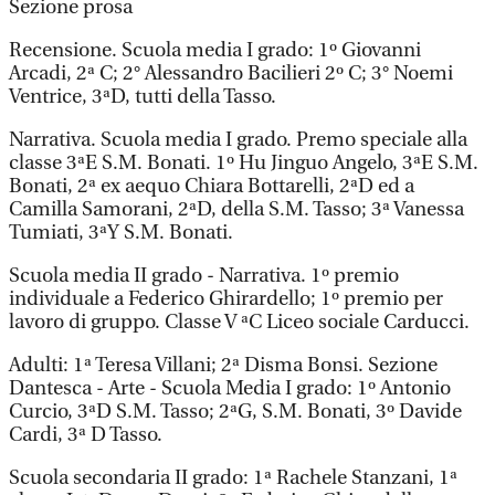
Sezione prosa
Recensione. Scuola media I grado: 1º Giovanni
Arcadi, 2ª C; 2° Alessandro Bacilieri 2º C; 3° Noemi
Ventrice, 3ªD, tutti della Tasso.
Narrativa. Scuola media I grado. Premo speciale alla
classe 3ªE S.M. Bonati. 1º Hu Jinguo Angelo, 3ªE S.M.
Bonati, 2ª ex aequo Chiara Bottarelli, 2ªD ed a
Camilla Samorani, 2ªD, della S.M. Tasso; 3ª Vanessa
Tumiati, 3ªY S.M. Bonati.
Scuola media II grado - Narrativa. 1º premio
individuale a Federico Ghirardello; 1º premio per
lavoro di gruppo. Classe V ªC Liceo sociale Carducci.
Adulti: 1ª Teresa Villani; 2ª Disma Bonsi. Sezione
Dantesca - Arte - Scuola Media I grado: 1º Antonio
Curcio, 3ªD S.M. Tasso; 2ªG, S.M. Bonati, 3º Davide
Cardi, 3ª D Tasso.
Scuola secondaria II grado: 1ª Rachele Stanzani, 1ª