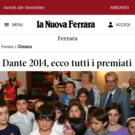
La
Iscriviti alle Newsletter
ABBONATI
Nuova
MENU
ACCEDI
Ferrara
Ferrara
Ferrara
Cronaca
Dante 2014, ecco tutti i premiati