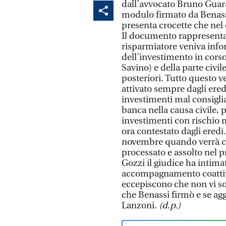
dall’avvocato Bruno Guaral
modulo firmato da Benassi
presenta crocette che nel
Il documento rappresentava
risparmiatore veniva inform
dell’investimento in corso
Savino) e della parte civi
posteriori. Tutto questo v
attivato sempre dagli eredi
investimenti mal consigl
banca nella causa civile, 
investimenti con rischio 
ora contestato dagli eredi
novembre quando verrà chi
processato e assolto nel p
Gozzi il giudice ha intima
accompagnamento coattivo.
eccepiscono che non vi so
che Benassi firmò e se agg
Lanzoni.
(d.p.)