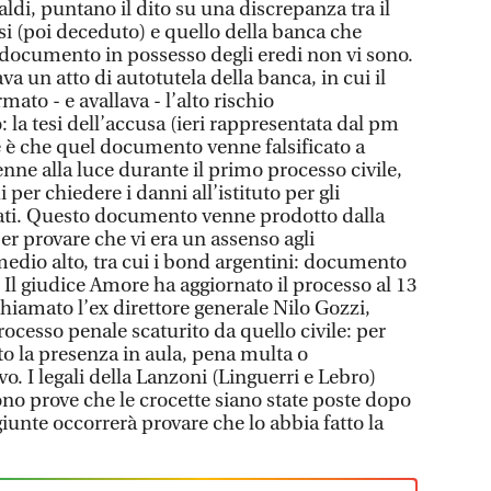
di, puntano il dito su una discrepanza tra il
 (poi deceduto) e quello della banca che
 documento in possesso degli eredi non vi sono.
 un atto di autotutela della banca, in cui il
ato - e avallava - l’alto rischio
: la tesi dell’accusa (ieri rappresentata dal pm
le è che quel documento venne falsificato a
enne alla luce durante il primo processo civile,
 per chiedere i danni all’istituto per gli
iati. Questo documento venne prodotto dalla
per provare che vi era un assenso agli
medio alto, tra cui i bond argentini: documento
. Il giudice Amore ha aggiornato il processo al 13
amato l’ex direttore generale Nilo Gozzi,
rocesso penale scaturito da quello civile: per
to la presenza in aula, pena multa o
 I legali della Lanzoni (Linguerri e Lebro)
no prove che le crocette siano state poste dopo
iunte occorrerà provare che lo abbia fatto la