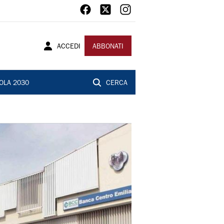
ACCEDI
ABBONATI
OLA 2030
CERCA