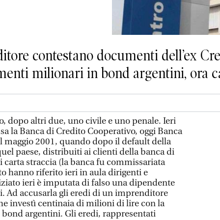
ditore contestano documenti dell’ex Cr
menti milionari in bond argentini, ora c
dopo altri due, uno civile e uno penale. Ieri
sa la Banca di Credito Cooperativo, oggi Banca
el maggio 2001, quando dopo il default della
quel paese, distribuiti ai clienti della banca di
 carta straccia (la banca fu commissariata
 hanno riferito ieri in aula dirigenti e
iziato ieri è imputata di falso una dipendente
ni. Ad accusarla gli eredi di un imprenditore
e investì centinaia di milioni di lire con la
e bond argentini. Gli eredi, rappresentati