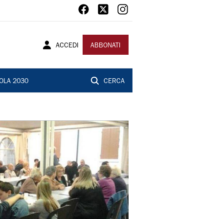
ACCEDI
ABBONATI
OLA 2030
CERCA