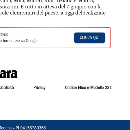
lvana, Mila, Marco, Rita, Tiziana e Maura,
tazioni. E tutto in attesa del 7 giugno con la
uole elementari del paese, a oggi delocalizzate
itmo:
CLICCA QUI
e tue notizie su Google
ubblicità
Privacy
Codice Etico e Modello 231
22, Modena – PI 04155780366