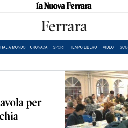
Ferrara
ITALIA MONDO
CRONACA
SPORT
TEMPO LIBERO
VIDEO
SCU
avola per
cchia