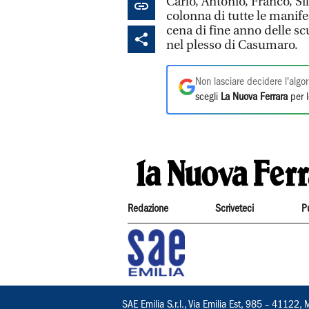
Carlo, Antonio, Franco, Si
colonna di tutte le manifes
cena di fine anno delle sc
nel plesso di Casumaro.
Non lasciare decidere l'algor
scegli
La Nuova Ferrara
per l
Redazione
Scriveteci
P
SAE Emilia S.r.l., Via Emilia Est, 985 – 411