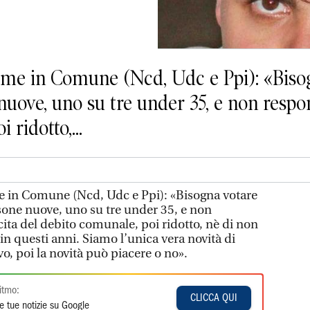
ieme in Comune (Ncd, Udc e Ppi): «Biso
uove, uno su tre under 35, e non respons
 ridotto,...
e in Comune (Ncd, Udc e Ppi): «Bisogna votare
one nuove, uno su tre under 35, e non
cita del debito comunale, poi ridotto, nè di non
 in questi anni. Siamo l’unica vera novità di
o, poi la novità può piacere o no».
itmo:
CLICCA QUI
e tue notizie su Google