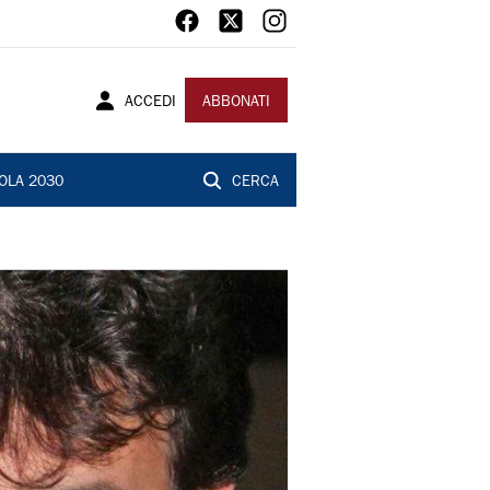
ACCEDI
ABBONATI
OLA 2030
CERCA