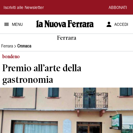
La
Iscriviti alle Newsletter
ABBONATI
Nuova
MENU
ACCEDI
Ferrara
Ferrara
Ferrara
Cronaca
bondeno
Premio all’arte della
gastronomia