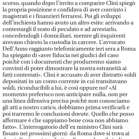
scorso, quando dopo l’invito a comparire Clini spiegò
la propria posizione e confidava di aver convinto i
magistrati e i finanzieri ferraresi. Poi gli sviluppi
dell’inchiesta hanno avuto un altro esito: arrivando a
contestargli il reato di peculato e ad arrestarlo,
concedendogli i domiciliari, mentre gli inquirenti
avevano chiesto la custodia in carcere. L’avvocato
Dell’Anno raggiunto telefonicamente ieri sera a Roma
ha spiegato di «aver fiducia nei giudici del caso
poichè con i documenti che produrremo siamo
convinti di poter dimostrare la nostra estraneità ai
fatti contestati». Clini è accusato di aver distratto soldi
depositati in un conto corrente in cui transitavano
soldi, riconducibili a lui, è così oppure no? «Al
momento preferisco non anticipare nulla, non per
una linea difensiva precisa poichè non conosciamo
gli atti a nostro carico, dobbiamo prima verificarli e
poi trarremo le conclusioni dovute. Quello che posso
affermare è che sappiamo bene cosa non abbiamo
fatto». L’interrogatorio dell’ex ministro Clini sarà
fissato nei prossimi giorni: da Roma dove si trova ai