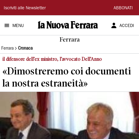
La
Iscriviti alle Newsletter
ABBONATI
Nuova
MENU
ACCEDI
Ferrara
Ferrara
Ferrara
Cronaca
il difensore dell’ex ministro, l’avvocato Dell’Anno
«Dimostreremo coi documenti
la nostra estraneità»