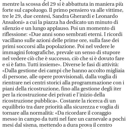
mentre la scossa del 29 si è abbattuta in maniera più
forte sul capoluogo. Il primo pensiero va alle vittime,
tre le 29, due centesi, Sandra Gherardi e Leonardo
Ansaloni» a cui la piazza ha dedicato un minuto di
silenzio e un lungo applauso. Poi un momento di
riflessione: «Due anni sono sembrati eterni. I ricordi
vacillano sulle azioni delle prime ore, sulla fase dei
primi soccorsi alla popolazione. Poi nel vedere le
immagini fotografiche, prevale un senso di stupore
nel vedere ciò che è successo, ciò che si è dovuto fare
e si è fatto. Tutti insieme». Diverse le fasi di attività:
«Dalla gestione dei campi che hanno accolto migliaia
di persone, alle opere provvisionali, dalla voglia di
rientrare nei centri storici alla programmazione con i
piani della ricostruzione, fino alla gestione degli iter
per la ricostruzione dei privati e l’inizio della
ricostruzione pubblica». Costante la ricerca di un
equilibrio tra dare priorità alla sicurezza e voglia di
tornare alla normalità: «Da ricordare il coraggio
messo in campo da tutti nel fare un carnevale a pochi
mesi dal sisma, mettendo a dura prova il centro