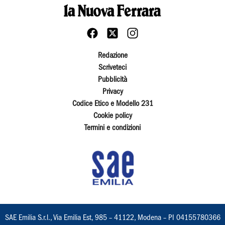
Redazione
Scriveteci
Pubblicità
Privacy
Codice Etico e Modello 231
Cookie policy
Termini e condizioni
SAE Emilia S.r.l., Via Emilia Est, 985 – 41122, Modena – PI 04155780366