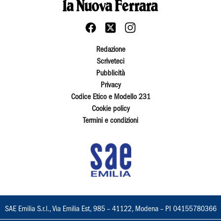
Redazione
Scriveteci
Pubblicità
Privacy
Codice Etico e Modello 231
Cookie policy
Termini e condizioni
SAE Emilia S.r.l., Via Emilia Est, 985 – 41122, Modena – PI 04155780366