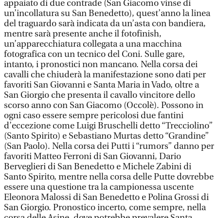
appaiato di due contrade (San Giacomo vinse di
un’incollatura su San Benedetto), quest’anno la linea
del traguardo sarà indicata da un’asta con bandiera,
mentre sarà presente anche il fotofinish,
un’apparecchiatura collegata a una macchina
fotografica con un tecnico del Coni. Sulle gare,
intanto, i pronostici non mancano. Nella corsa dei
cavalli che chiuderà la manifestazione sono dati per
favoriti San Giovanni e Santa Maria in Vado, oltre a
San Giorgio che presenta il cavallo vincitore dello
scorso anno con San Giacomo (Occolè). Possono in
ogni caso essere sempre pericolosi due fantini
d’eccezione come Luigi Bruschelli detto “Trecciolino”
(Santo Spirito) e Sebastiano Murtas detto “Grandine”
(San Paolo). Nella corsa dei Putti i “rumors” danno per
favoriti Matteo Ferroni di San Giovanni, Dario
Berveglieri di San Benedetto e Michele Zabini di
Santo Spirito, mentre nella corsa delle Putte dovrebbe
essere una questione tra la campionessa uscente
Eleonora Malossi di San Benedetto e Polina Grossi di
San Giorgio. Pronostico incerto, come sempre, nella
corsa delle Asine, dove potrebbe prevalere Santa