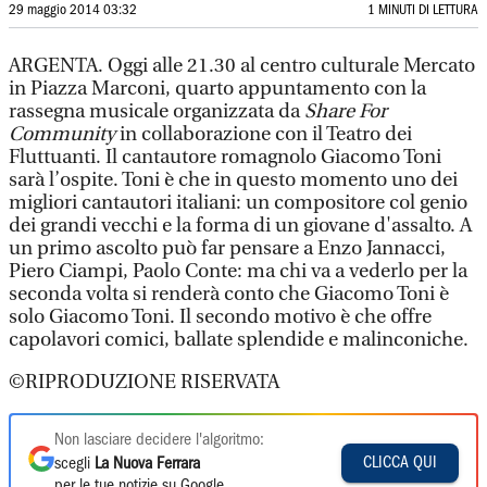
29 maggio 2014 03:32
1 MINUTI DI LETTURA
ARGENTA. Oggi alle 21.30 al centro culturale Mercato
in Piazza Marconi, quarto appuntamento con la
rassegna musicale organizzata da
Share For
Community
in collaborazione con il Teatro dei
Fluttuanti. Il cantautore romagnolo Giacomo Toni
sarà l’ospite. Toni è che in questo momento uno dei
migliori cantautori italiani: un compositore col genio
dei grandi vecchi e la forma di un giovane d'assalto. A
un primo ascolto può far pensare a Enzo Jannacci,
Piero Ciampi, Paolo Conte: ma chi va a vederlo per la
seconda volta si renderà conto che Giacomo Toni è
solo Giacomo Toni. Il secondo motivo è che offre
capolavori comici, ballate splendide e malinconiche.
©RIPRODUZIONE RISERVATA
Non lasciare decidere l'algoritmo:
CLICCA QUI
scegli
La Nuova Ferrara
per le tue notizie su Google