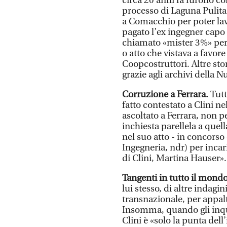
circa 20 anni fa furono coi
processo di Laguna Pulita,
a Comacchio per poter lavo
pagato l’ex ingegner cap
chiamato «mister 3%» per
o atto che vistava a favore 
Coopcostruttori. Altre st
grazie agli archivi della N
Corruzione a Ferrara.
Tutt
fatto contestato a Clini ne
ascoltato a Ferrara, non p
inchiesta parellela a quel
nel suo atto - in concorso
Ingegneria, ndr) per incar
di Clini, Martina Hauser».
Tangenti in tutto il mond
lui stesso, di altre indag
transnazionale, per appal
Insomma, quando gli inqui
Clini è «solo la punta dell