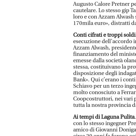
Augusto Calore Pretner pe
cautelare. Lo stesso gip T
loro e con Azzam Alwash 
170mila euro», distratti d
Conti cifrati e troppi soldi
esecuzione dell’accordo in
Azzam Alwash, presidente 
finanziamento del minister
emesse dalla società oland
stessa, costituivano la pr
disposizione degli indaga
Bank». Qui c’erano i conti 
Schiavo per un terzo inge
molto conosciuto a Ferrar
Coopcostruttori, nei vari p
tutta la nostra provincia 
Ai tempi di Laguna Pulita
con lo stesso ingegner Pre
amico di Giovanni Donigagl