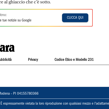
e al ghiaccio che c’è sotto.
itmo:
CLICCA QUI
e tue notizie su Google
ubblicità
Privacy
Codice Etico e Modello 231
22, Modena – PI 04155780366
ti. È espressamente vietata la loro riproduzione con qualsiasi mezzo e l'adattame