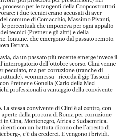
nvolti (poi prosciolti per prescrizione) nel
 processo per le tangenti della Coopcostruttori
rare: i due tecnici erano accusati di aver
o del comune di Comacchio, Massimo Pivanti,
 le percentuali che imponeva per ogni appalto
dei tecnici (Pretner e gli altri) e della
orie, lontane, che emergono dal passato remoto,
uova Ferrara.
avia, da un passato più recente emerge invece il
ll’interrogatorio dell’ottobre scorso. Clini venne
er peculato, ma per corruzione (tranche di
la attuale), «commessa - ricorda il gip Tassoni
 con Pretner e Gonella (Carlo della Med
ichi professionali a vantaggio della convivente
o
. La stessa convivente di Clini è al centro, con
ini aperte dalla procura di Roma per corruzione
ti in Cina, Montenegro, Africa e Sudaemrica.
renti con un battuta dicono che l’arresto di
’iceberg», c’è da crederci. E vengono i brividi,