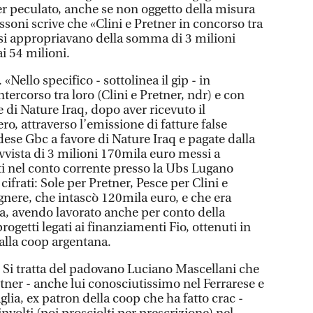
r peculato, anche se non oggetto della misura
assoni scrive che «Clini e Pretner in concorso tra
si appropriavano della somma di 3 milioni
ai 54 milioni.
. «Nello specifico - sottolinea il gip - in
tercorso tra loro (Clini e Pretner, ndr) e con
di Nature Iraq, dopo aver ricevuto il
o, attraverso l’emissione di fatture false
ese Gbc a favore di Nature Iraq e pagate dalla
ovvista di 3 milioni 170mila euro messi a
ti nel conto corrente presso la Ubs Lugano
cifrati: Sole per Pretner, Pesce per Clini e
gnere, che intascò 120mila euro, e che era
a, avendo lavorato anche per conto della
rogetti legati ai finanziamenti Fio, ottenuti in
dalla coop argentana.
. Si tratta del padovano Luciano Mascellani che
tner - anche lui conosciutissimo nel Ferrarese e
ia, ex patron della coop che ha fatto crac -