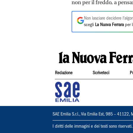
non per il freddo, a pensar
Non lasciare decidere l'algor
scegli
La Nuova Ferrara
per l
Redazione
Scriveteci
P
SAE Emilia S.r.l., Via Emilia Est, 985 – 411
I diritti delle immagini e dei testi sono riserva