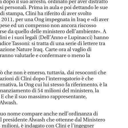
a dopo il suo arresto, ordinato per aver distratto
ssi personali. Prima in aula e poi dettando le sue
di stampa, Clini ha riferito di aver svolto
il 2011, per una Ong impegnata in Iraq e «di aver
 spese ed un compenso non ancora riscosso
erse da quello delle ministero dell’ambiente». A
lini e i suoi legali (Dell’Anno e Lupinacci) hanno
ce Tassoni: si tratta di una serie di lettere tra
azione Nature Iraq. Carte ora al vaglio di
vranno valutarle e confermare o meno la
ò che non è emerso, tuttavia, dai resoconti che
azioni di Clini dopo l’interrogatorio è che
ativa, la Ong cui lui stesso fa riferimento, è la
finanziamento di 54 milioni del ministero, la
 E che il suo massimo rappresentante,
Alwash.
l suo nome compare anche nell’ordinanza di
 il presidente Alwash che ottenne dal Ministero
 milioni, è indagato con Clini e l’ingegner