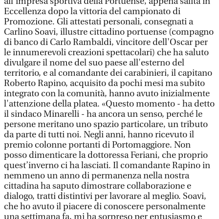
all'impresa sportiva della Portuense, appena salita in
Eccellenza dopo la vittoria del campionato di
Promozione. Gli attestati personali, consegnati a
Carlino Soavi, illustre cittadino portuense (compagno
di banco di Carlo Rambaldi, vincitore dell'Oscar per
le innumerevoli creazioni spettacolari) che ha saluto
divulgare il nome del suo paese all'esterno del
territorio, e al comandante dei carabinieri, il capitano
Roberto Rapino, acquisito da pochi mesi ma subito
integrato con la comunità, hanno avuto inizialmente
l'attenzione della platea. «Questo momento - ha detto
il sindaco Minarelli - ha ancora un senso, perché le
persone meritano uno spazio particolare, un tributo
da parte di tutti noi. Negli anni, hanno ricevuto il
premio colonne portanti di Portomaggiore. Non
posso dimenticare la dottoressa Feriani, che proprio
quest’inverno ci ha lasciati. Il comandante Rapino in
nemmeno un anno di permanenza nella nostra
cittadina ha saputo dimostrare collaborazione e
dialogo, tratti distintivi per lavorare al meglio. Soavi,
che ho avuto il piacere di conoscere personalmente
una settimana fa, mi ha sorpreso per entusiasmo e