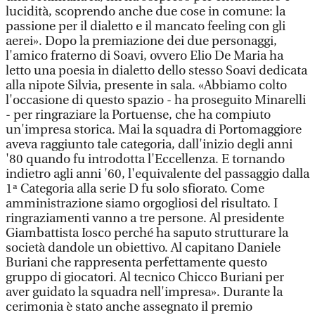
lucidità, scoprendo anche due cose in comune: la
passione per il dialetto e il mancato feeling con gli
aerei». Dopo la premiazione dei due personaggi,
l'amico fraterno di Soavi, ovvero Elio De Maria ha
letto una poesia in dialetto dello stesso Soavi dedicata
alla nipote Silvia, presente in sala. «Abbiamo colto
l'occasione di questo spazio - ha proseguito Minarelli
- per ringraziare la Portuense, che ha compiuto
un'impresa storica. Mai la squadra di Portomaggiore
aveva raggiunto tale categoria, dall'inizio degli anni
'80 quando fu introdotta l'Eccellenza. E tornando
indietro agli anni '60, l'equivalente del passaggio dalla
1ª Categoria alla serie D fu solo sfiorato. Come
amministrazione siamo orgogliosi del risultato. I
ringraziamenti vanno a tre persone. Al presidente
Giambattista Iosco perché ha saputo strutturare la
società dandole un obiettivo. Al capitano Daniele
Buriani che rappresenta perfettamente questo
gruppo di giocatori. Al tecnico Chicco Buriani per
aver guidato la squadra nell'impresa». Durante la
cerimonia è stato anche assegnato il premio