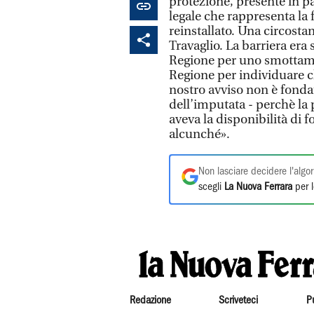
protezione, presente in pa
legale che rappresenta la 
reinstallato. Una circostan
Travaglio. La barriera era 
Regione per uno smottame
Regione per individuare ch
nostro avviso non è fondat
dell’imputata - perchè la
aveva la disponibilità di 
alcunché».
Non lasciare decidere l'algor
scegli
La Nuova Ferrara
per l
Redazione
Scriveteci
P