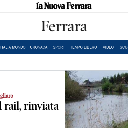
Ferrara
ITALIA MONDO
CRONACA
SPORT
TEMPO LIBERO
VIDEO
SCU
gliaro
rail, rinviata