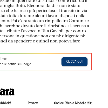
ssato in quel tratto di strada - come ricorda il
famiglia Botti, Eleonora Baldi - non è stato
za che ha reso più pericoloso il transito in via
stata tolta durante alcuni lavori disposti dalla
nto. Poi c’era stato un rimpallo tra Comune e
i avrebbe dovuto fare il ripristino. «L’accusa a
a - ribatte l’avvocato Rita Gavioli, per contro
 persona in questione non era nè dirigente nè
fondi da spendere e quindi non poteva fare
itmo:
CLICCA QUI
e tue notizie su Google
ubblicità
Privacy
Codice Etico e Modello 231