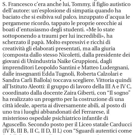
S. Francesco c’era anche lui, Tommy, il figlio autistico
dell’autore: un’esplosione di simpatia quando ha
baciato che si esibiva sul palco, inzuppato d’acqua le
pergamene ricordo, tappato le proprie orecchie ai
boati d’entusiasmo degli studenti. «Me lo state
sottoponendo a traumi per lui incredibili», ha
scherzato il papà. Molto espressivi e ricchi di
creatività gli elaborati presentati, ma alla giuria
(composta dallo stesso Nicoletti, dalla presidente dei
giovani di Unindustria Naike Gruppioni, dagli
imprenditori Leopoldo Santini e Matteo Ludergnani,
dalle insegnanti Edda Tugnoli, Roberta Calzolari e
Sandra Carli Ballola) toccava scegliere. Vittoria quindi
all’Istituto Aleotti: il gruppo di lavoro della III A e IV C,
coordinato dalla docente Zaira Giberti, con “Il sogno”
ha realizzato un progetto per la costruzione di una
città ideale, aperta ai diversamente abili, al posto di
uno tra i luoghi abbandonati del Ferrarese, il
misterioso ospedale psichiatrico infantile di
Aguscello. Secondo posto per il Liceo statale Carducci
(IV B, III B, II C, II D, II L) con “Sguardi autentici come