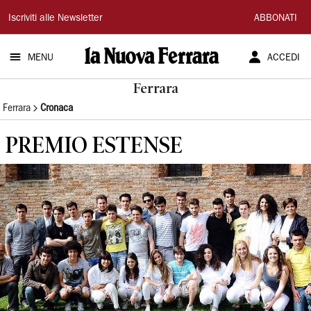
La
Iscriviti alle Newsletter
ABBONATI
Nuova
MENU
ACCEDI
Ferrara
Ferrara
Ferrara
Cronaca
PREMIO ESTENSE