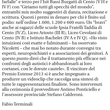
farfalle” e terzo per l’Isit Bassi Burgatti di Cento (V H e
IV F) con “Giriamo tutti gli specchi del mondo”,
entrambi mix molto suggestivi di danza, recitazione e
scrittura. Questi i premi in denaro per chi è finito sul
podio: nell’ordine 1.600, 1.200 e 600 euro. Un “bravi”
anche ai ragazzi delle scuole Ipsia Fratelli Taddia di
Cento (IV Z), Liceo Ariosto (III R), Liceo Cevolani di
Cento (IV B) e Istituto Bachelet (IV A e IV Q). «Ho visto
intuizioni così esatte e fulminanti – ha osservato
Nicoletti – che mai ho notato durante convegni tra
esperti, neuropsichiatri e a associazioni dei genitori. A
questo punto direi che il trattamento più efficace nei
confronti degli autistici è abbandonarli ai loro
coetanei, con le dovute cautele». Il vincitore del
Premio Estense 2013 si è anche impegnato a
produrre un videoclip che raccolga una sintesi di
tutte le rappresentazioni finaliste. Sono intervenuti
alla cerimonia il provveditore Antimo Ponticiello e
l’assessore provinciale Stefano Calderoni.
Fabio Terminali