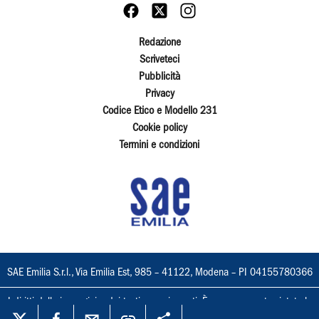
Redazione
Scriveteci
Pubblicità
Privacy
Codice Etico e Modello 231
Cookie policy
Termini e condizioni
SAE Emilia S.r.l., Via Emilia Est, 985 – 41122, Modena – PI 04155780366
I diritti delle immagini e dei testi sono riservati. È espressamente vietata la