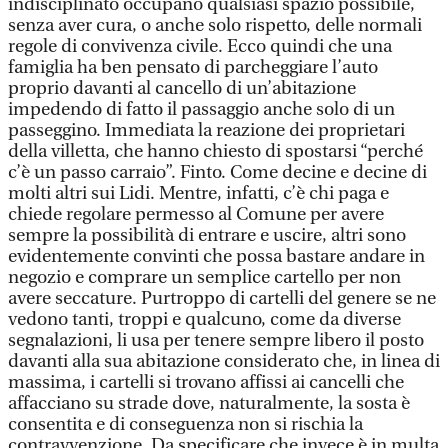
indisciplinato occupano qualsiasi spazio possibile,
senza aver cura, o anche solo rispetto, delle normali
regole di convivenza civile. Ecco quindi che una
famiglia ha ben pensato di parcheggiare l’auto
proprio davanti al cancello di un’abitazione
impedendo di fatto il passaggio anche solo di un
passeggino. Immediata la reazione dei proprietari
della villetta, che hanno chiesto di spostarsi “perché
c’è un passo carraio”. Finto. Come decine e decine di
molti altri sui Lidi. Mentre, infatti, c’è chi paga e
chiede regolare permesso al Comune per avere
sempre la possibilità di entrare e uscire, altri sono
evidentemente convinti che possa bastare andare in
negozio e comprare un semplice cartello per non
avere seccature. Purtroppo di cartelli del genere se ne
vedono tanti, troppi e qualcuno, come da diverse
segnalazioni, li usa per tenere sempre libero il posto
davanti alla sua abitazione considerato che, in linea di
massima, i cartelli si trovano affissi ai cancelli che
affacciano su strade dove, naturalmente, la sosta è
consentita e di conseguenza non si rischia la
contravvenzione. Da specificare che invece è in multa