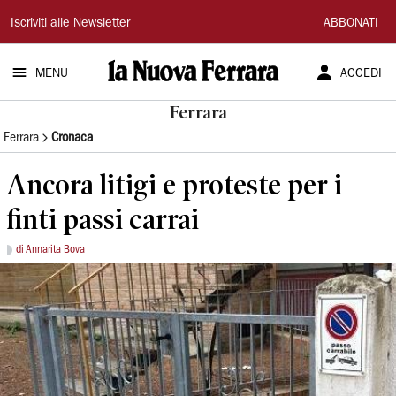
La
Iscriviti alle Newsletter
ABBONATI
Nuova
MENU
ACCEDI
Ferrara
Ferrara
Ferrara
Cronaca
Ancora litigi e proteste per i
finti passi carrai
di Annarita Bova