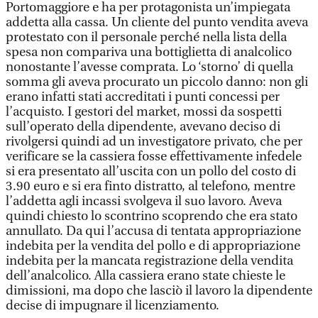
Portomaggiore e ha per protagonista un’impiegata
addetta alla cassa. Un cliente del punto vendita aveva
protestato con il personale perché nella lista della
spesa non compariva una bottiglietta di analcolico
nonostante l’avesse comprata. Lo ‘storno’ di quella
somma gli aveva procurato un piccolo danno: non gli
erano infatti stati accreditati i punti concessi per
l’acquisto. I gestori del market, mossi da sospetti
sull’operato della dipendente, avevano deciso di
rivolgersi quindi ad un investigatore privato, che per
verificare se la cassiera fosse effettivamente infedele
si era presentato all’uscita con un pollo del costo di
3.90 euro e si era finto distratto, al telefono, mentre
l’addetta agli incassi svolgeva il suo lavoro. Aveva
quindi chiesto lo scontrino scoprendo che era stato
annullato. Da qui l’accusa di tentata appropriazione
indebita per la vendita del pollo e di appropriazione
indebita per la mancata registrazione della vendita
dell’analcolico. Alla cassiera erano state chieste le
dimissioni, ma dopo che lasciò il lavoro la dipendente
decise di impugnare il licenziamento.