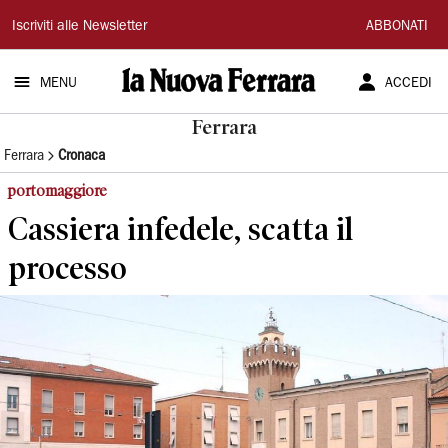
La
Iscriviti alle Newsletter
ABBONATI
Nuova
MENU
ACCEDI
Ferrara
Ferrara
Ferrara
Cronaca
portomaggiore
Cassiera infedele, scatta il
processo