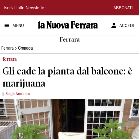
La
Iscriviti alle Newsletter
ABBONATI
Nuova
MENU
ACCEDI
Ferrara
Ferrara
Ferrara
Cronaca
ferrara
Gli cade la pianta dal balcone: è
marijuana
Sergio Armanino