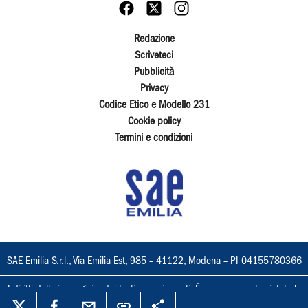
Redazione
Scriveteci
Pubblicità
Privacy
Codice Etico e Modello 231
Cookie policy
Termini e condizioni
SAE Emilia S.r.l., Via Emilia Est, 985 – 41122, Modena – PI 04155780366
I diritti delle immagini e dei testi sono riservati. È espressamente vietata la
loro riproduzione con qualsiasi mezzo e l'adattamento totale o parziale.