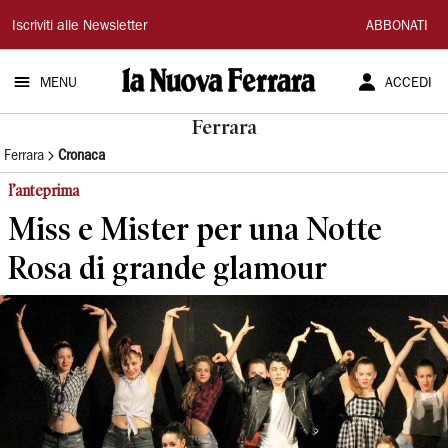
La
Iscriviti alle Newsletter
ABBONATI
Nuova
MENU
ACCEDI
Ferrara
Ferrara
Ferrara
Cronaca
l’anteprima
Miss e Mister per una Notte
Rosa di grande glamour