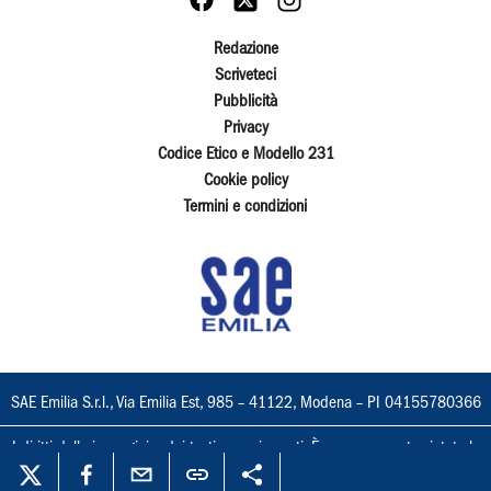
Redazione
Scriveteci
Pubblicità
Privacy
Codice Etico e Modello 231
Cookie policy
Termini e condizioni
SAE Emilia S.r.l., Via Emilia Est, 985 – 41122, Modena – PI 04155780366
I diritti delle immagini e dei testi sono riservati. È espressamente vietata la
loro riproduzione con qualsiasi mezzo e l'adattamento totale o parziale.