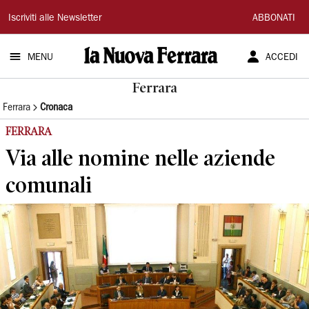
La
Iscriviti alle Newsletter
ABBONATI
Nuova
MENU
ACCEDI
Ferrara
Ferrara
Ferrara
Cronaca
FERRARA
Via alle nomine nelle aziende
comunali