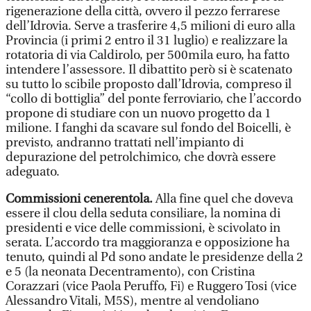
rigenerazione della città, ovvero il pezzo ferrarese
dell’Idrovia. Serve a trasferire 4,5 milioni di euro alla
Provincia (i primi 2 entro il 31 luglio) e realizzare la
rotatoria di via Caldirolo, per 500mila euro, ha fatto
intendere l’assessore. Il dibattito però si è scatenato
su tutto lo scibile proposto dall’Idrovia, compreso il
“collo di bottiglia” del ponte ferroviario, che l’accordo
propone di studiare con un nuovo progetto da 1
milione. I fanghi da scavare sul fondo del Boicelli, è
previsto, andranno trattati nell’impianto di
depurazione del petrolchimico, che dovrà essere
adeguato.
Commissioni cenerentola.
Alla fine quel che doveva
essere il clou della seduta consiliare, la nomina di
presidenti e vice delle commissioni, è scivolato in
serata. L’accordo tra maggioranza e opposizione ha
tenuto, quindi al Pd sono andate le presidenze della 2
e 5 (la neonata Decentramento), con Cristina
Corazzari (vice Paola Peruffo, Fi) e Ruggero Tosi (vice
Alessandro Vitali, M5S), mentre al vendoliano