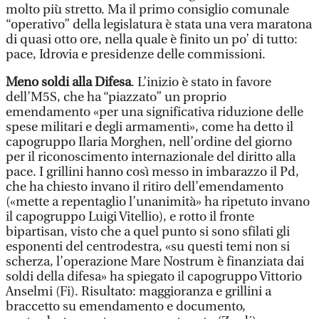
molto più stretto. Ma il primo consiglio comunale
“operativo” della legislatura è stata una vera maratona
di quasi otto ore, nella quale è finito un po’ di tutto:
pace, Idrovia e presidenze delle commissioni.
Meno soldi alla Difesa
. L’inizio è stato in favore
dell’M5S, che ha “piazzato” un proprio
emendamento «per una significativa riduzione delle
spese militari e degli armamenti», come ha detto il
capogruppo Ilaria Morghen, nell’ordine del giorno
per il riconoscimento internazionale del diritto alla
pace. I grillini hanno così messo in imbarazzo il Pd,
che ha chiesto invano il ritiro dell’emendamento
(«mette a repentaglio l’unanimità» ha ripetuto invano
il capogruppo Luigi Vitellio), e rotto il fronte
bipartisan, visto che a quel punto si sono sfilati gli
esponenti del centrodestra, «su questi temi non si
scherza, l’operazione Mare Nostrum è finanziata dai
soldi della difesa» ha spiegato il capogruppo Vittorio
Anselmi (Fi). Risultato: maggioranza e grillini a
braccetto su emendamento e documento,