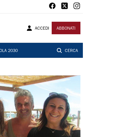
ACCEDI
ABBONATI
OLA 2030
CERCA