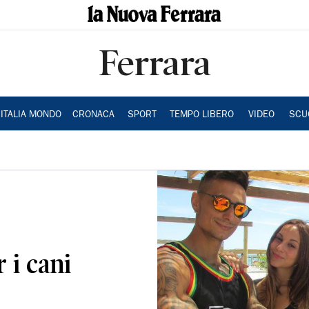
Ferrara
ITALIA MONDO
CRONACA
SPORT
TEMPO LIBERO
VIDEO
SCU
 i cani