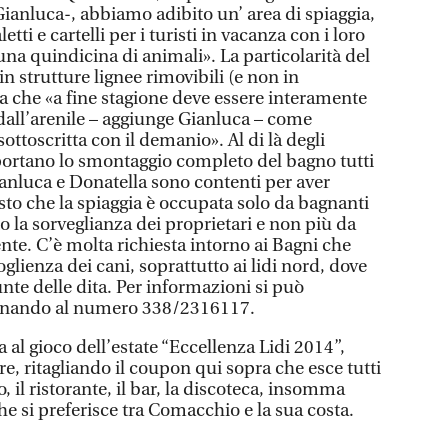
 Gianluca-, abbiamo adibito un’ area di spiaggia,
tti e cartelli per i turisti in vacanza con i loro
 una quindicina di animali». La particolarità del
 strutture lignee rimovibili (e non in
a che «a fine stagione deve essere interamente
all’arenile – aggiunge Gianluca – come
ottoscritta con il demanio». Al di là degli
mportano lo smontaggio completo del bagno tutti
Gianluca e Donatella sono contenti per aver
isto che la spiaggia è occupata solo da bagnanti
o la sorveglianza dei proprietari e non più da
e. C’è molta richiesta intorno ai Bagni che
glienza dei cani, soprattutto ai lidi nord, dove
nte delle dita. Per informazioni si può
lefonando al numero 338/2316117.
al gioco dell’estate “Eccellenza Lidi 2014”,
re, ritagliando il coupon qui sopra che esce tutti
io, il ristorante, il bar, la discoteca, insomma
e si preferisce tra Comacchio e la sua costa.