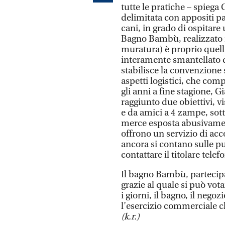
tutte le pratiche – spiega
delimitata con appositi pale
cani, in grado di ospitare
Bagno Bambù, realizzato in
muratura) è proprio quell
interamente smantellato d
stabilisce la convenzione s
aspetti logistici, che co
gli anni a fine stagione, 
raggiunto due obiettivi, v
e da amici a 4 zampe, sott
merce esposta abusivament
offrono un servizio di acco
ancora si contano sulle pu
contattare il titolare te
Il bagno Bambù, partecipa 
grazie al quale si può vota
i giorni, il bagno, il negoz
l’esercizio commerciale ch
(k.r.)