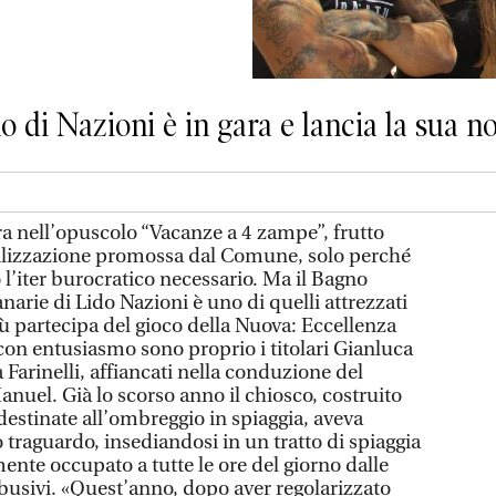
o di Nazioni è in gara e lancia la sua no
 nell’opuscolo “Vacanze a 4 zampe”, frutto
ilizzazione promossa dal Comune, solo perché
l’iter burocratico necessario. Ma il Bagno
ie di Lido Nazioni è uno di quelli attrezzati
più partecipa del gioco della Nuova: Eccellenza
con entusiasmo sono proprio i titolari Gianluca
 Farinelli, affiancati nella conduzione del
Manuel. Già lo scorso anno il chiosco, costruito
 destinate all’ombreggio in spiaggia, aveva
traguardo, insediandosi in un tratto di spiaggia
ente occupato a tutte le ore del giorno dalle
busivi. «Quest’anno, dopo aver regolarizzato