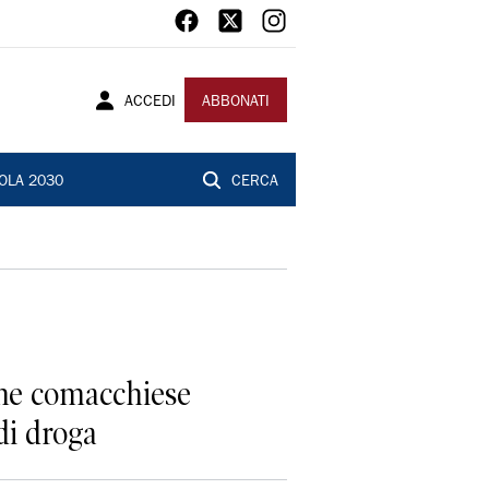
ACCEDI
ABBONATI
OLA 2030
CERCA
nne comacchiese
di droga