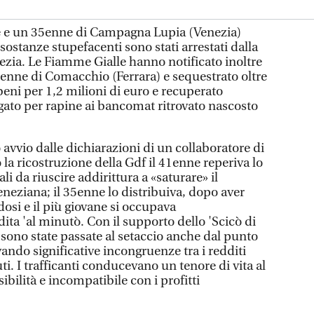
 un 35enne di Campagna Lupia (Venezia)
ostanze stupefacenti sono stati arrestati dalla
ezia. Le Fiamme Gialle hanno notificato inoltre
enne di Comacchio (Ferrara) e sequestrato oltre
eni per 1,2 milioni di euro e recuperato
egato per rapine ai bancomat ritrovato nascosto
avvio dalle dichiarazioni di un collaboratore di
 la ricostruzione della Gdf il 41enne reperiva lo
li da riuscire addirittura a «saturare» il
neziana; il 35enne lo distribuiva, dopo aver
dosi e il più giovane si occupava
ta 'al minutò. Con il supporto dello 'Scicò di
 sono state passate al setaccio anche dal punto
vando significative incongruenze tra i redditi
ti. I trafficanti conducevano un tenore di vita al
ibilità e incompatibile con i profitti