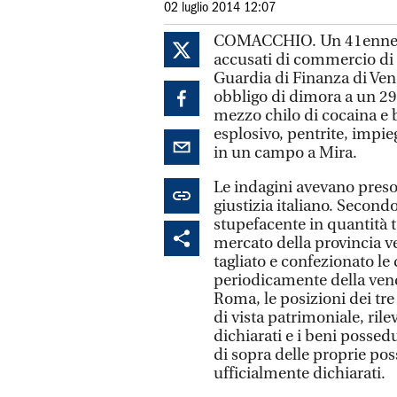
02 luglio 2014 12:07
COMACCHIO. Un 41enne e
accusati di commercio di s
Guardia di Finanza di Ven
obbligo di dimora a un 29
mezzo chilo di cocaina e b
esplosivo, pentrite, impi
in un campo a Mira.
Le indagini avevano preso 
giustizia italiano. Secondo
stupefacente in quantità ta
mercato della provincia ve
tagliato e confezionato le 
periodicamente della vendi
Roma, le posizioni dei tre
di vista patrimoniale, rile
dichiarati e i beni possedu
di sopra delle proprie poss
ufficialmente dichiarati.